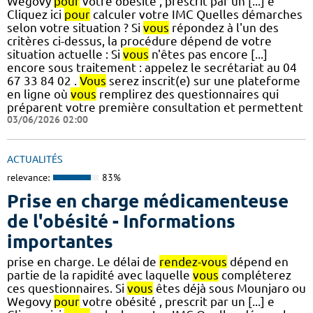
Wegovy
pour
votre obésité , prescrit par un [...] e
Cliquez ici
pour
calculer votre IMC Quelles démarches
selon votre situation ? Si
vous
répondez à l'un des
critères ci-dessus, la procédure dépend de votre
situation actuelle : Si
vous
n'êtes pas encore [...]
encore sous traitement : appelez le secrétariat au 04
67 33 84 02 .
Vous
serez inscrit(e) sur une plateforme
en ligne où
vous
remplirez des questionnaires qui
préparent votre première consultation et permettent
03/06/2026 02:00
ACTUALITÉS
relevance:
83%
Prise en charge médicamenteuse
de l'obésité - Informations
importantes
prise en charge. Le délai de
rendez-vous
dépend en
partie de la rapidité avec laquelle
vous
compléterez
ces questionnaires. Si
vous
êtes déjà sous Mounjaro ou
Wegovy
pour
votre obésité , prescrit par un [...] e