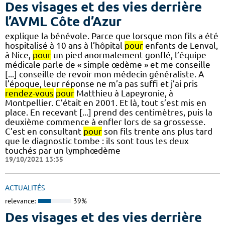
Des visages et des vies derrière
l’AVML Côte d’Azur
explique la bénévole. Parce que lorsque mon fils a été
hospitalisé à 10 ans à l’hôpital
pour
enfants de Lenval,
à Nice,
pour
un pied anormalement gonflé, l’équipe
médicale parle de « simple œdème » et me conseille
[...] conseille de revoir mon médecin généraliste. A
l’époque, leur réponse ne m’a pas suffi et j’ai pris
rendez-vous
pour
Matthieu à Lapeyronie, à
Montpellier. C’était en 2001. Et là, tout s’est mis en
place. En recevant [...] prend des centimètres, puis la
deuxième commence à enfler lors de sa grossesse.
C’est en consultant
pour
son fils trente ans plus tard
que le diagnostic tombe : ils sont tous les deux
touchés par un lymphœdème
19/10/2021 13:35
ACTUALITÉS
relevance:
39%
Des visages et des vies derrière