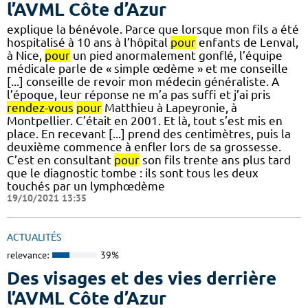
l’AVML Côte d’Azur
explique la bénévole. Parce que lorsque mon fils a été
hospitalisé à 10 ans à l’hôpital
pour
enfants de Lenval,
à Nice,
pour
un pied anormalement gonflé, l’équipe
médicale parle de « simple œdème » et me conseille
[...] conseille de revoir mon médecin généraliste. A
l’époque, leur réponse ne m’a pas suffi et j’ai pris
rendez-vous
pour
Matthieu à Lapeyronie, à
Montpellier. C’était en 2001. Et là, tout s’est mis en
place. En recevant [...] prend des centimètres, puis la
deuxième commence à enfler lors de sa grossesse.
C’est en consultant
pour
son fils trente ans plus tard
que le diagnostic tombe : ils sont tous les deux
touchés par un lymphœdème
19/10/2021 13:35
ACTUALITÉS
relevance:
39%
Des visages et des vies derrière
l’AVML Côte d’Azur