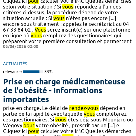
Cliquez ici
pour
calculer votre IMC Quelles démarches
selon votre situation ? Si
vous
répondez à l'un des
critères ci-dessus, la procédure dépend de votre
situation actuelle : Si
vous
n'êtes pas encore [...]
encore sous traitement : appelez le secrétariat au 04
67 33 84 02 .
Vous
serez inscrit(e) sur une plateforme
en ligne où
vous
remplirez des questionnaires qui
préparent votre première consultation et permettent
03/06/2026 02:00
ACTUALITÉS
relevance:
83%
Prise en charge médicamenteuse
de l'obésité - Informations
importantes
prise en charge. Le délai de
rendez-vous
dépend en
partie de la rapidité avec laquelle
vous
compléterez
ces questionnaires. Si
vous
êtes déjà sous Mounjaro ou
Wegovy
pour
votre obésité , prescrit par un [...] e
Cliquez ici
pour
calculer votre IMC Quelles démarches