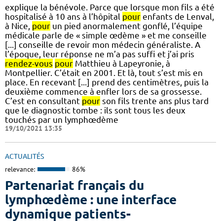
explique la bénévole. Parce que lorsque mon fils a été
hospitalisé à 10 ans à l’hôpital
pour
enfants de Lenval,
à Nice,
pour
un pied anormalement gonflé, l’équipe
médicale parle de « simple œdème » et me conseille
[...] conseille de revoir mon médecin généraliste. A
l’époque, leur réponse ne m’a pas suffi et j’ai pris
rendez-vous
pour
Matthieu à Lapeyronie, à
Montpellier. C’était en 2001. Et là, tout s’est mis en
place. En recevant [...] prend des centimètres, puis la
deuxième commence à enfler lors de sa grossesse.
C’est en consultant
pour
son fils trente ans plus tard
que le diagnostic tombe : ils sont tous les deux
touchés par un lymphœdème
19/10/2021 13:35
ACTUALITÉS
relevance:
86%
Partenariat français du
lymphœdème : une interface
dynamique patients-