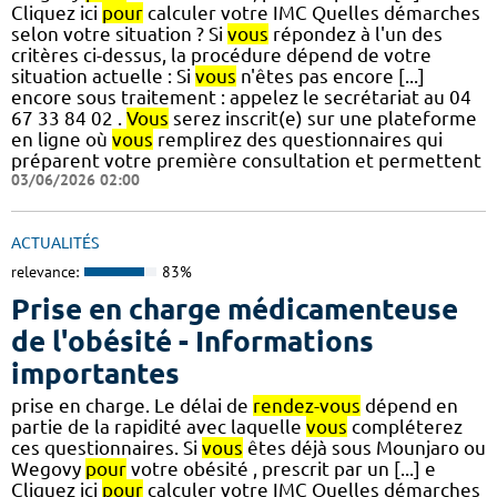
Cliquez ici
pour
calculer votre IMC Quelles démarches
selon votre situation ? Si
vous
répondez à l'un des
critères ci-dessus, la procédure dépend de votre
situation actuelle : Si
vous
n'êtes pas encore [...]
encore sous traitement : appelez le secrétariat au 04
67 33 84 02 .
Vous
serez inscrit(e) sur une plateforme
en ligne où
vous
remplirez des questionnaires qui
préparent votre première consultation et permettent
03/06/2026 02:00
ACTUALITÉS
relevance:
83%
Prise en charge médicamenteuse
de l'obésité - Informations
importantes
prise en charge. Le délai de
rendez-vous
dépend en
partie de la rapidité avec laquelle
vous
compléterez
ces questionnaires. Si
vous
êtes déjà sous Mounjaro ou
Wegovy
pour
votre obésité , prescrit par un [...] e
Cliquez ici
pour
calculer votre IMC Quelles démarches