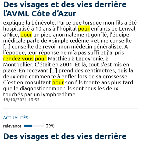
Des visages et des vies derrière
l’AVML Côte d’Azur
explique la bénévole. Parce que lorsque mon fils a été
hospitalisé à 10 ans à l’hôpital
pour
enfants de Lenval,
à Nice,
pour
un pied anormalement gonflé, l’équipe
médicale parle de « simple œdème » et me conseille
[...] conseille de revoir mon médecin généraliste. A
l’époque, leur réponse ne m’a pas suffi et j’ai pris
rendez-vous
pour
Matthieu à Lapeyronie, à
Montpellier. C’était en 2001. Et là, tout s’est mis en
place. En recevant [...] prend des centimètres, puis la
deuxième commence à enfler lors de sa grossesse.
C’est en consultant
pour
son fils trente ans plus tard
que le diagnostic tombe : ils sont tous les deux
touchés par un lymphœdème
19/10/2021 13:35
ACTUALITÉS
relevance:
39%
Des visages et des vies derrière