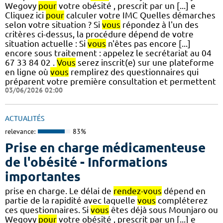
Wegovy
pour
votre obésité , prescrit par un [...] e
Cliquez ici
pour
calculer votre IMC Quelles démarches
selon votre situation ? Si
vous
répondez à l'un des
critères ci-dessus, la procédure dépend de votre
situation actuelle : Si
vous
n'êtes pas encore [...]
encore sous traitement : appelez le secrétariat au 04
67 33 84 02 .
Vous
serez inscrit(e) sur une plateforme
en ligne où
vous
remplirez des questionnaires qui
préparent votre première consultation et permettent
03/06/2026 02:00
ACTUALITÉS
relevance:
83%
Prise en charge médicamenteuse
de l'obésité - Informations
importantes
prise en charge. Le délai de
rendez-vous
dépend en
partie de la rapidité avec laquelle
vous
compléterez
ces questionnaires. Si
vous
êtes déjà sous Mounjaro ou
Wegovy
pour
votre obésité , prescrit par un [...] e