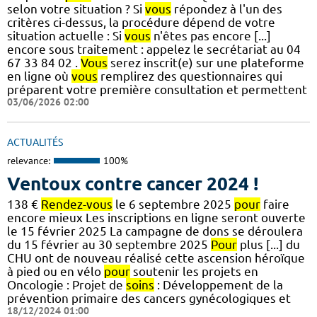
selon votre situation ? Si
vous
répondez à l'un des
critères ci-dessus, la procédure dépend de votre
situation actuelle : Si
vous
n'êtes pas encore [...]
encore sous traitement : appelez le secrétariat au 04
67 33 84 02 .
Vous
serez inscrit(e) sur une plateforme
en ligne où
vous
remplirez des questionnaires qui
préparent votre première consultation et permettent
03/06/2026 02:00
ACTUALITÉS
relevance:
100%
Ventoux contre cancer 2024 !
138 €
Rendez-vous
le 6 septembre 2025
pour
faire
encore mieux Les inscriptions en ligne seront ouverte
le 15 février 2025 La campagne de dons se déroulera
du 15 février au 30 septembre 2025
Pour
plus [...] du
CHU ont de nouveau réalisé cette ascension héroïque
à pied ou en vélo
pour
soutenir les projets en
Oncologie : Projet de
soins
: Développement de la
prévention primaire des cancers gynécologiques et
18/12/2024 01:00