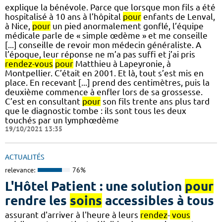
explique la bénévole. Parce que lorsque mon fils a été
hospitalisé à 10 ans à l’hôpital
pour
enfants de Lenval,
à Nice,
pour
un pied anormalement gonflé, l’équipe
médicale parle de « simple œdème » et me conseille
[...] conseille de revoir mon médecin généraliste. A
l’époque, leur réponse ne m’a pas suffi et j’ai pris
rendez-vous
pour
Matthieu à Lapeyronie, à
Montpellier. C’était en 2001. Et là, tout s’est mis en
place. En recevant [...] prend des centimètres, puis la
deuxième commence à enfler lors de sa grossesse.
C’est en consultant
pour
son fils trente ans plus tard
que le diagnostic tombe : ils sont tous les deux
touchés par un lymphœdème
19/10/2021 13:35
ACTUALITÉS
relevance:
76%
L'Hôtel Patient : une solution
pour
rendre les
soins
accessibles à tous
assurant d'arriver à l'heure à leurs
rendez
-
vous