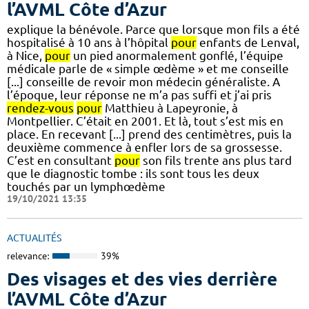
l’AVML Côte d’Azur
explique la bénévole. Parce que lorsque mon fils a été
hospitalisé à 10 ans à l’hôpital
pour
enfants de Lenval,
à Nice,
pour
un pied anormalement gonflé, l’équipe
médicale parle de « simple œdème » et me conseille
[...] conseille de revoir mon médecin généraliste. A
l’époque, leur réponse ne m’a pas suffi et j’ai pris
rendez-vous
pour
Matthieu à Lapeyronie, à
Montpellier. C’était en 2001. Et là, tout s’est mis en
place. En recevant [...] prend des centimètres, puis la
deuxième commence à enfler lors de sa grossesse.
C’est en consultant
pour
son fils trente ans plus tard
que le diagnostic tombe : ils sont tous les deux
touchés par un lymphœdème
19/10/2021 13:35
ACTUALITÉS
relevance:
39%
Des visages et des vies derrière
l’AVML Côte d’Azur