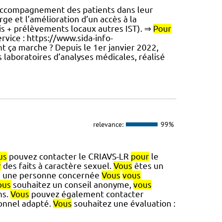
accompagnement des patients dans leur
rge et l’amélioration d’un accès à la
lis + prélèvements locaux autres IST). ⇒
Pour
ervice : https://www.sida-info-
t ça marche ? Depuis le 1er janvier 2022,
 laboratoires d’analyses médicales, réalisé
relevance:
99%
us
pouvez contacter le CRIAVS-LR
pour
le
r
des faits à caractère sexuel.
Vous
êtes un
 une personne concernée
Vous
vous
ous
souhaitez un conseil anonyme,
vous
ns.
Vous
pouvez également contacter
ionnel adapté.
Vous
souhaitez une évaluation :