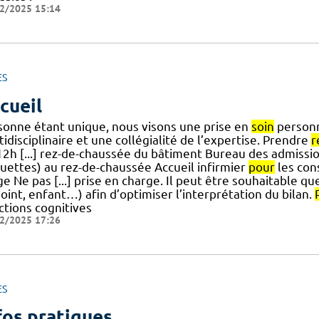
2/2025 15:14
ES
cueil
sonne étant unique, nous visons une prise en
soin
personn
idisciplinaire et une collégialité de l’expertise. Prendre
r
12h [...] rez-de-chaussée du bâtiment Bureau des admissi
quettes) au rez-de-chaussée Accueil infirmier
pour
les con
e Ne pas [...] prise en charge. Il peut être souhaitable q
oint, enfant…) afin d’optimiser l’interprétation du bilan.
ctions cognitives
2/2025 17:26
ES
fos pratiques