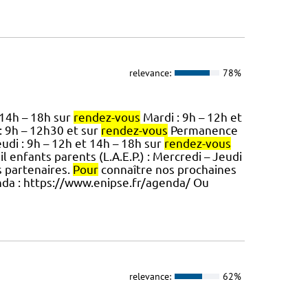
relevance:
78%
 14h – 18h sur
rendez-vous
Mardi : 9h – 12h et
 9h – 12h30 et sur
rendez-vous
Permanence
udi : 9h – 12h et 14h – 18h sur
rendez-vous
l enfants parents (L.A.E.P.) : Mercredi – Jeudi
s partenaires.
Pour
connaître nos prochaines
da : https://www.enipse.fr/agenda/ Ou
relevance:
62%