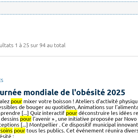
ltats 1 à 25 sur 94 au total
ES
urnée mondiale de l'obésité 2025
alez
pour
mixer votre boisson ! Ateliers d’activité physiq
essibles de bouger au quotidien, Animations sur l’aliment
rendre [...] Quiz interactif
pour
déconstruire les idées re
 dessins
pour
l’avenir » , une initiative proposée par Novo
eptions [...] Montpellier . Ce dispositif municipal innovant
x
soins
pour
tous les publics. Cet événement réunira diver
ésité :