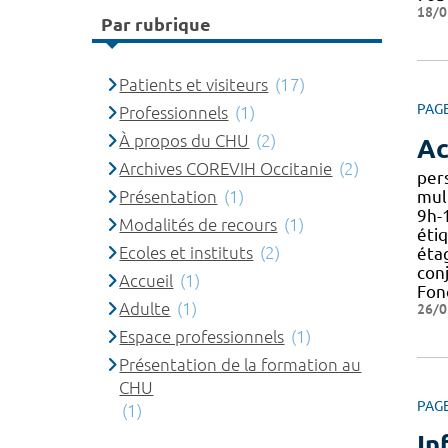
18/0
Par rubrique
Patients et visiteurs
(17)
PAG
Professionnels
(1)
À propos du CHU
(2)
Ac
Archives COREVIH Occitanie
(2)
per
Présentation
(1)
mult
9h-
Modalités de recours
(1)
éti
Ecoles et instituts
(2)
étag
conj
Accueil
(1)
Fon
Adulte
(1)
26/0
Espace professionnels
(1)
Présentation de la formation au
CHU
PAG
(1)
In