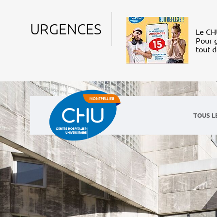
URGENCES
Le CHU
Pour g
tout 
TOUS L