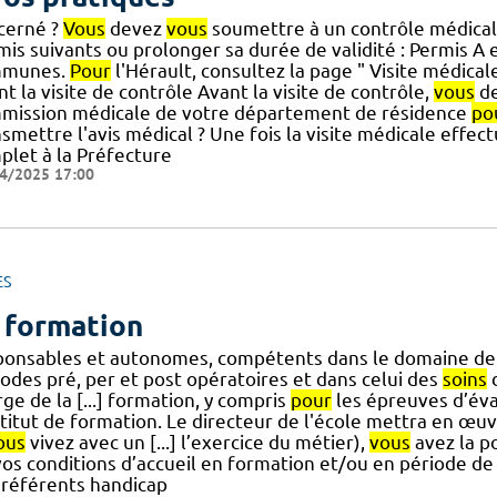
cerné ?
Vous
devez
vous
soumettre à un contrôle médical 
is suivants ou prolonger sa durée de validité : Permis A et
mmunes.
Pour
l'Hérault, consultez la page " Visite médica
t la visite de contrôle Avant la visite de contrôle,
vous
de
mission médicale de votre département de résidence
po
smettre l'avis médical ? Une fois la visite médicale effec
plet à la Préfecture
4/2025 17:00
ES
 formation
ponsables et autonomes, compétents dans le domaine d
iodes pré, per et post opératoires et dans celui des
soins
d
ge de la [...] formation, y compris
pour
les épreuves d’éva
nstitut de formation. Le directeur de l'école mettra en 
ous
vivez avec un [...] l’exercice du métier),
vous
avez la p
vos conditions d’accueil en formation et/ou en période de
 référents handicap