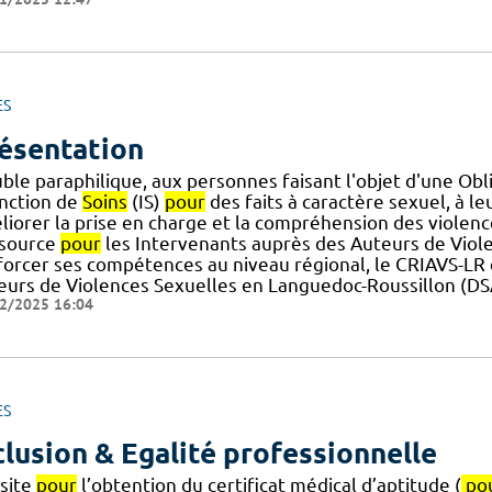
ES
ésentation
uble paraphilique, aux personnes faisant l'objet d'une Ob
onction de
Soins
(IS)
pour
des faits à caractère sexuel, à leu
liorer la prise en charge et la compréhension des violenc
source
pour
les Intervenants auprès des Auteurs de Violen
forcer ses compétences au niveau régional, le CRIAVS-LR e
eurs de Violences Sexuelles en Languedoc-Roussillon (DS
2/2025 16:04
ES
clusion & Egalité professionnelle
isite
pour
l’obtention du certificat médical d’aptitude (
po