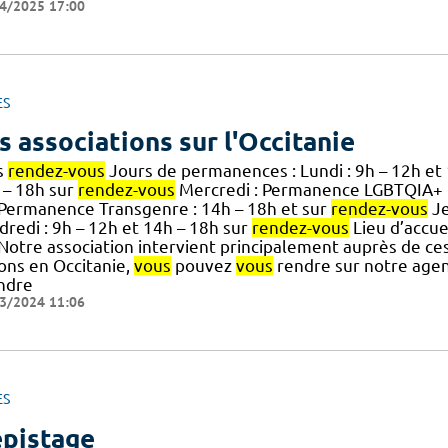
4/2025 17:00
ES
s associations sur l'Occitanie
s
rendez-vous
Jours de permanences : Lundi : 9h – 12h et
 – 18h sur
rendez-vous
Mercredi : Permanence LGBTQIA+ :
.] Permanence Transgenre : 14h – 18h et sur
rendez-vous
Je
dredi : 9h – 12h et 14h – 18h sur
rendez-vous
Lieu d’accuei
] Notre association intervient principalement auprès de ce
ions en Occitanie,
vous
pouvez
vous
rendre sur notre agen
ndre
3/2024 11:06
ES
pistage