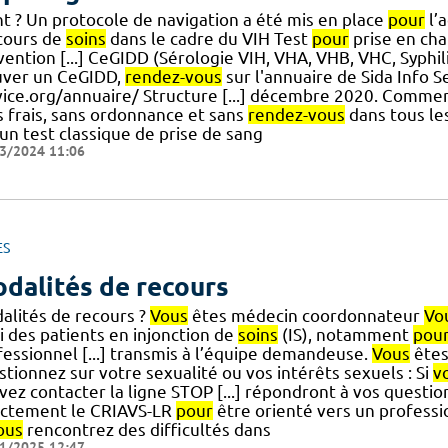
t ? Un protocole de navigation a été mis en place
pour
l’
cours de
soins
dans le cadre du VIH Test
pour
prise en cha
vention [...] CeGIDD (Sérologie VIH, VHA, VHB, VHC, Syphi
uver un CeGIDD,
rendez-vous
sur l'annuaire de Sida Info S
vice.org/annuaire/ Structure [...] décembre 2020. Commen
s frais, sans ordonnance et sans
rendez-vous
dans tous les
un test classique de prise de sang
3/2024 11:06
ES
dalités de recours
alités de recours ?
Vous
êtes médecin coordonnateur
Vo
i des patients en injonction de
soins
(IS), notamment
pou
fessionnel [...] transmis à l’équipe demandeuse.
Vous
êtes
tionnez sur votre sexualité ou vos intérêts sexuels : Si
v
vez contacter la ligne STOP [...] répondront à vos questio
ectement le CRIAVS-LR
pour
être orienté vers un profess
ous
rencontrez des difficultés dans
1/2025 12:47