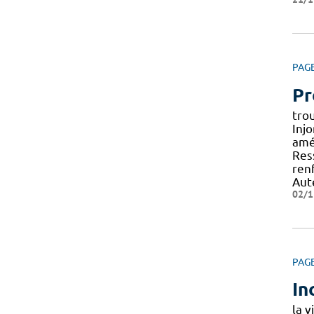
PAG
Pr
tro
Inj
amé
Res
ren
Aut
02/1
PAG
In
la v