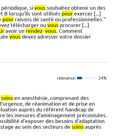
périodique, si
vous
souhaitez obtenir un des
 B lorsqu'ils sont utilisés
pour
exercer [...]
le
pour
raisons de santé ou professionnelles "
vez télécharger ou
vous
procurer [...]
ur
avoir un
rendez
-
vous
. Comment
tuée
vous
devez adresser votre dossier
relevance:
24%
e
soins
en anesthésie, comprenant des
’urgence, de réanimation et de prise en
luation auprès du référent handicap de
œuvre les mesures d’aménagement préconisées.
ossibilité d’exposer des besoins d’adaptation
 stage au sein des secteurs de
soins
auprès