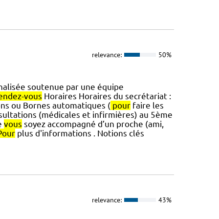
relevance:
50%
alisée soutenue par une équipe
endez-vous
Horaires Horaires du secrétariat :
ons ou Bornes automatiques (
pour
faire les
sultations (médicales et infirmières) au 5ème
ue
vous
soyez accompagné d’un proche (ami,
Pour
plus d'informations . Notions clés
relevance:
43%