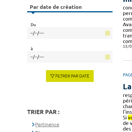
Par date de création
con
perm
co
Avan
Du
com
tran
com
15/0
à
PAG
FILTRER PAR DATE
La
res
pér
char
TRIER PAR :
l’i
Si
v
de 
Pertinence
des