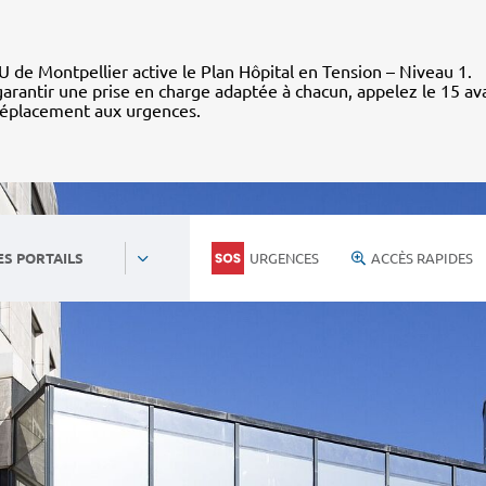
 de Montpellier active le Plan Hôpital en Tension – Niveau 1.
arantir une prise en charge adaptée à chacun, appelez le 15 av
déplacement aux urgences.
URGENCES
ACCÈS RAPIDES
ES PORTAILS