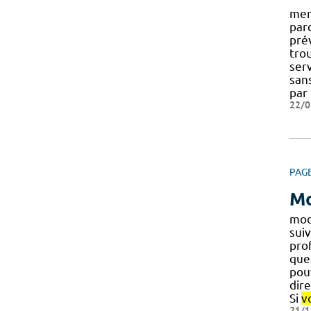
men
par
pré
tro
ser
san
par 
22/0
PAG
Mo
mod
suiv
pro
ques
pou
dir
Si
v
21/1