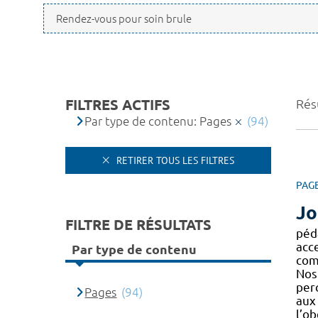
FILTRES ACTIFS
Résu
Par type de contenu: Pages
(94)
RETIRER TOUS LES FILTRES
PAG
Jo
FILTRE DE RÉSULTATS
péd
acc
Par type de contenu
comp
Nos
perc
Pages
(94)
au
l’ob