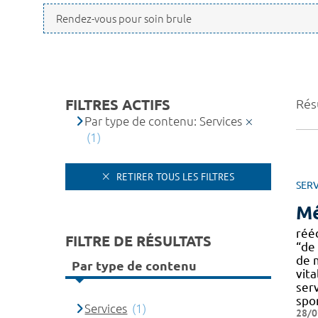
FILTRES ACTIFS
Résu
Par type de contenu: Services
(1)
RETIRER TOUS LES FILTRES
SERV
Mé
rééd
FILTRE DE RÉSULTATS
“de
de 
Par type de contenu
vita
serv
spo
Services
(1)
28/0