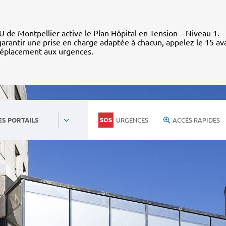
 de Montpellier active le Plan Hôpital en Tension – Niveau 1.
arantir une prise en charge adaptée à chacun, appelez le 15 av
déplacement aux urgences.
URGENCES
ACCÈS RAPIDES
ES PORTAILS