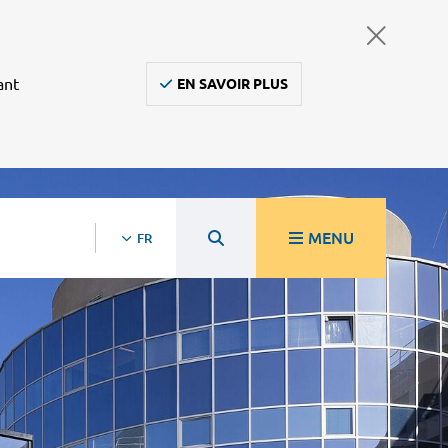
ant
EN SAVOIR PLUS
MENU
FR