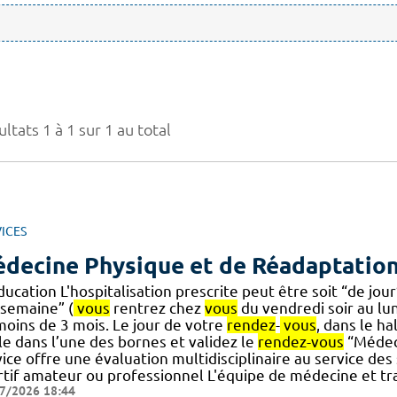
ltats 1 à 1 sur 1 au total
ICES
decine Physique et de Réadaptatio
ucation L'hospitalisation prescrite peut être soit “de jour
 semaine” (
vous
rentrez chez
vous
du vendredi soir au lun
moins de 3 mois. Le jour de votre
rendez
-
vous
, dans le ha
le dans l’une des bornes et validez le
rendez-vous
“Médeci
ice offre une évaluation multidisciplinaire au service des 
rtif amateur ou professionnel L'équipe de médecine et tr
7/2026 18:44