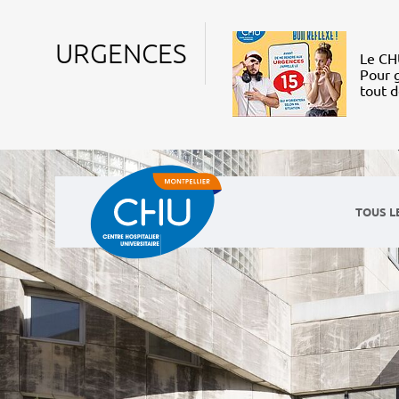
URGENCES
Le CHU
Pour g
tout 
TOUS L