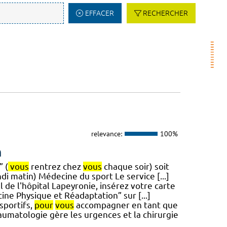
EFFACER
RECHERCHER
relevance:
100%
n
” (
vous
rentrez chez
vous
chaque soir) soit
di matin) Médecine du sport Le service [...]
ll de l'hôpital Lapeyronie, insérez votre carte
ne Physique et Réadaptation” sur [...]
sportifs,
pour
vous
accompagner en tant que
aumatologie gère les urgences et la chirurgie