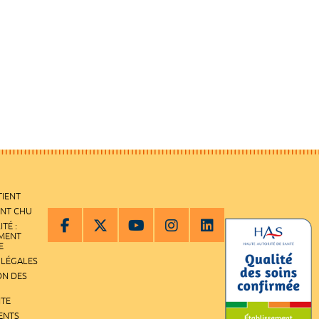
TIENT
ENT CHU
ITÉ :
EMENT
E
 LÉGALES
ON DES
ITE
ENTS