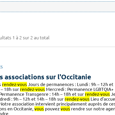
ltats 1 à 2 sur 2 au total
ES
s associations sur l'Occitanie
s
rendez-vous
Jours de permanences : Lundi : 9h – 12h et
 – 18h sur
rendez-vous
Mercredi : Permanence LGBTQIA+ :
.] Permanence Transgenre : 14h – 18h et sur
rendez-vous
Je
dredi : 9h – 12h et 14h – 18h sur
rendez-vous
Lieu d’accuei
] Notre association intervient principalement auprès de ce
ions en Occitanie,
vous
pouvez
vous
rendre sur notre agen
ndre