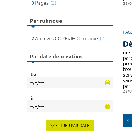
Pages
(2)
22/0
Par rubrique
PAG
Archives COREVIH Occitanie
(2)
Dé
men
Par date de création
par
pré
tro
Du
ser
san
par 
22/0
à
FILTRER PAR DATE