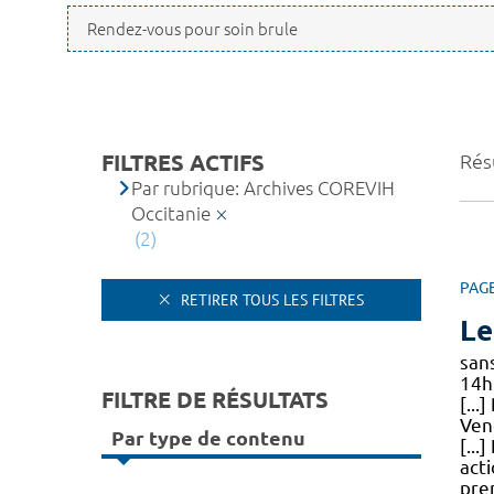
FILTRES ACTIFS
Résu
Par rubrique: Archives COREVIH
Occitanie
(2)
PAG
RETIRER TOUS LES FILTRES
Le
san
14h
FILTRE DE RÉSULTATS
[..
Ven
Par type de contenu
[...
act
pre