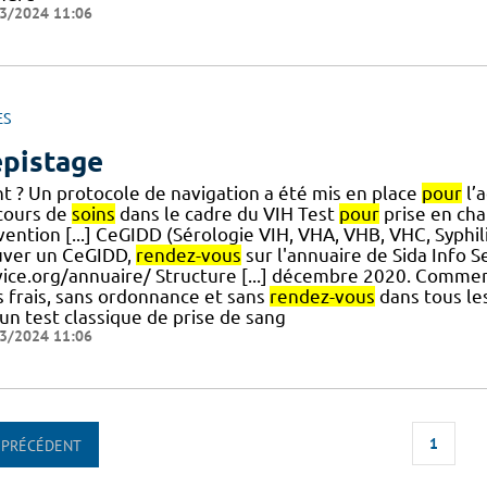
3/2024 11:06
ES
pistage
t ? Un protocole de navigation a été mis en place
pour
l’
cours de
soins
dans le cadre du VIH Test
pour
prise en cha
vention [...] CeGIDD (Sérologie VIH, VHA, VHB, VHC, Syphi
uver un CeGIDD,
rendez-vous
sur l'annuaire de Sida Info S
vice.org/annuaire/ Structure [...] décembre 2020. Commen
s frais, sans ordonnance et sans
rendez-vous
dans tous les
un test classique de prise de sang
3/2024 11:06
1
PRÉCÉDENT