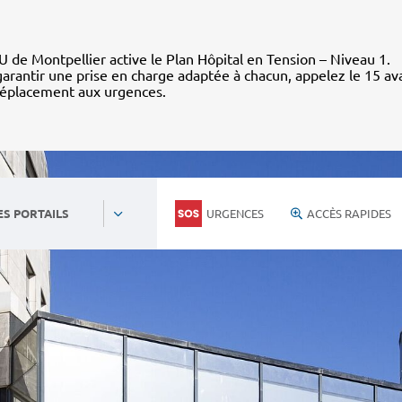
 de Montpellier active le Plan Hôpital en Tension – Niveau 1.
arantir une prise en charge adaptée à chacun, appelez le 15 av
déplacement aux urgences.
URGENCES
ACCÈS RAPIDES
ES PORTAILS