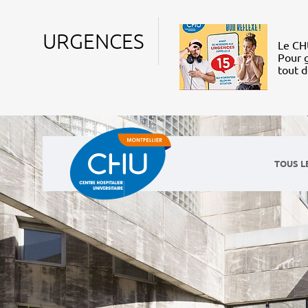
URGENCES
Le CHU
Pour g
tout 
TOUS L