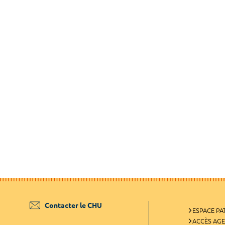
Contacter le CHU
ESPACE PA
ACCÈS AG