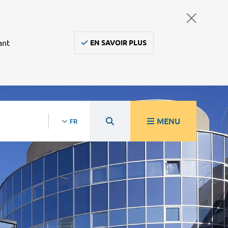
ant
EN SAVOIR PLUS
MENU
FR