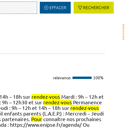
EFFACER
RECHERCHER
relevance:
100%
 14h – 18h sur
rendez-vous
Mardi : 9h – 12h et
 9h – 12h30 et sur
rendez-vous
Permanence
udi : 9h – 12h et 14h – 18h sur
rendez-vous
l enfants parents (L.A.E.P.) : Mercredi – Jeudi
s partenaires.
Pour
connaître nos prochaines
da : https://www.enipse.fr/agenda/ Ou