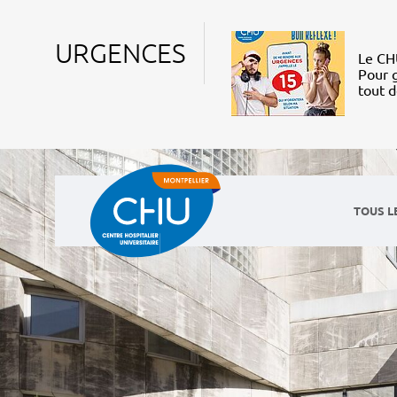
URGENCES
Le CHU
Pour g
tout 
TOUS L