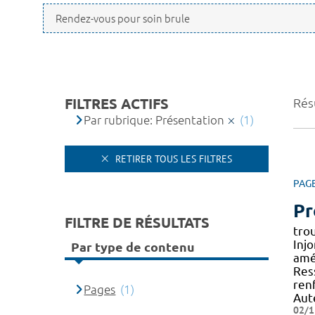
FILTRES ACTIFS
Résu
Par rubrique: Présentation
(1)
RETIRER TOUS LES FILTRES
PAG
Pr
FILTRE DE RÉSULTATS
tro
Inj
Par type de contenu
amé
Res
ren
Pages
(1)
Aut
02/1