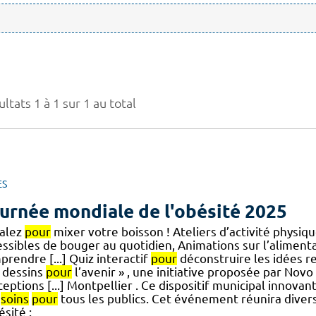
ltats 1 à 1 sur 1 au total
ES
urnée mondiale de l'obésité 2025
alez
pour
mixer votre boisson ! Ateliers d’activité physiq
essibles de bouger au quotidien, Animations sur l’aliment
rendre [...] Quiz interactif
pour
déconstruire les idées re
 dessins
pour
l’avenir » , une initiative proposée par Novo
eptions [...] Montpellier . Ce dispositif municipal innovant
x
soins
pour
tous les publics. Cet événement réunira diver
ésité :