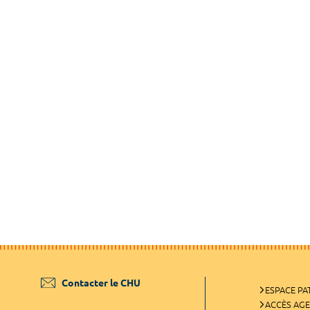
Contacter le CHU
ESPACE PA
ACCÈS AG