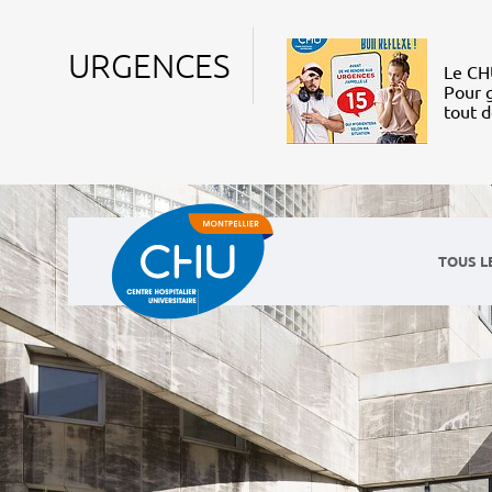
URGENCES
Le CHU
Pour g
tout 
TOUS L