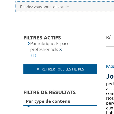
FILTRES ACTIFS
Résu
Par rubrique: Espace
professionnels
(1)
PAG
RETIRER TOUS LES FILTRES
Jo
péd
acc
FILTRE DE RÉSULTATS
comp
Nos
Par type de contenu
perc
au
l’ob