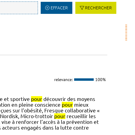
EFFACER
RECHERCHER
relevance:
100%
ue et sportive
pour
découvrir des moyens
ation en pleine conscience
pour
mieux
çues sur l’obésité, Fresque collaborative «
 Nordisk, Micro-trottoir
pour
recueillir les
 vise à renforcer l’accès à la prévention et
s acteurs engagés dans la lutte contre