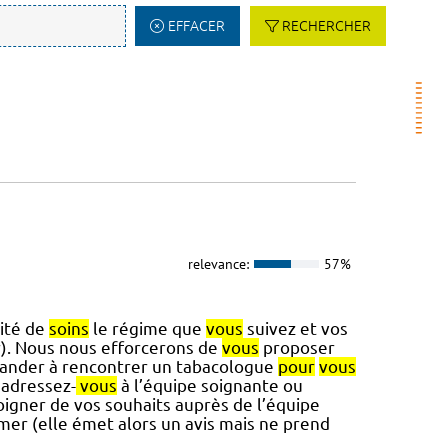
EFFACER
RECHERCHER
relevance:
57%
ité de
soins
le régime que
vous
suivez et vos
). Nous nous efforcerons de
vous
proposer
nder à rencontrer un tabacologue
pour
vous
 adressez-
vous
à l’équipe soignante ou
igner de vos souhaits auprès de l’équipe
mer (elle émet alors un avis mais ne prend