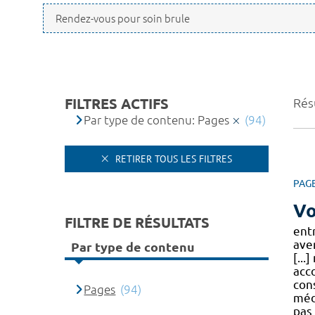
FILTRES ACTIFS
Résu
Par type de contenu: Pages
(94)
RETIRER TOUS LES FILTRES
PAG
Vo
FILTRE DE RÉSULTATS
ent
ave
Par type de contenu
[...
acc
cons
Pages
(94)
méd
pas