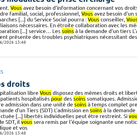
ient.
Vous
avez besoin d'information concernant vos droits
dre familial, social, professionnel,
Vous
avez besoin d'un
rches [...] du Service Social pourra :
Vous
conseiller,
Vou
liaisons nécessaires. En étroite collaboration avec les mé
aration [...] service… Les
soins
à la demande d'un tiers L
ient présente des troubles psychiatriques nécessitant de
6/2026 13:48
ES
s droits
italisation libre
Vous
disposez des mêmes droits et libert
 patients hospitalisés
pour
des
soins
somatiques. Admissi
re admission dans une unité de
soins
à temps complet pre
ande d'un Tiers (SDT) L'admission en
soins
à la demande d
ctuée [...] libertés individuelles peut être restreint. Si
vo
e SDT, il
vous
sera remis par l'équipe soignante une noti
dique et vos
6/2026 13:48