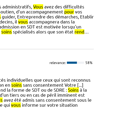
 administratifs,
Vous
avez des difficultés
 soutien, d'un accompagnement
pour
vos
s
guider, Entreprendre des démarches, Etablir
decins, il
vous
accompagnera dans la
'admission en SDT est motivée lorsqu'un
s
soins
spécialisés alors que son état
rend
…
relevance:
58%
és individuelles que ceux qui sont reconnus
on en
soins
sans consentement Votre [...]
nd la forme de SDT ou de SDRE :
Soins
à la
'un tiers ou en cas de péril imminent est
us
avez été admis sans consentement sous le
ce qui
vous
informe sur votre situation