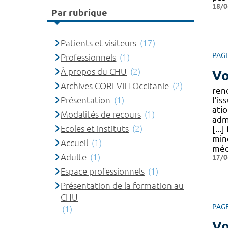
18/0
Par rubrique
Patients et visiteurs
(17)
PAG
Professionnels
(1)
À propos du CHU
(2)
Vo
Archives COREVIH Occitanie
(2)
ren
Présentation
(1)
l’is
atio
Modalités de recours
(1)
adm
Ecoles et instituts
(2)
[...
min
Accueil
(1)
méd
Adulte
(1)
17/0
Espace professionnels
(1)
Présentation de la formation au
CHU
PAG
(1)
Vo