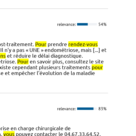
relevance:
54%
ost-traitement.
Pour
prendre
rendez-vous
l n’y a pas « UNE » endométriose, mais [...] et
ins
et réduire le délai diagnostique.
triose.
Pour
en savoir plus, consultez le site
Il existe cependant plusieurs traitements
pour
se et empêcher l’évolution de la maladie
relevance:
83%
prise en charge chirurgicale de
n,
vous
pouvez contacter le 04.67.33.64.52.