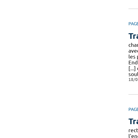
PAG
Tr
cha
avec
les
End
[...
sou
18/0
PAG
Tr
rec
l'e