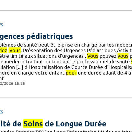
ES
gences pédiatriques
blèmes de santé peut être prise en charge par les médecin
dez
-
vous
. Présentation des Urgences Pédiatriques Activit
] être limité aux situations d’urgences .
Vous
pouvez
vous
p
re médecin traitant ou tout autre professionnel de santé
lation [...] d’Hospitalisation de Courte Durée d’Hospitali
ndre en charge votre enfant
pour
une durée allant de 4 à
nt
2/2026 15:25
ES
ité de
Soins
de Longue Durée