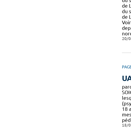
du 
de 
du 
de 
Voi
dep
nor
20/0
PAG
U
par
SOI
les
(psy
18 a
mes
péd
18/0