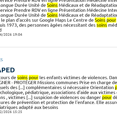
service Prendre RDV en ligne Présentation Médecine Inte
Longue Durée Unité de
Soins
Médicaux et de Réadaptation 
service Prendre RDV en ligne Présentation Médecine Inte
Longue Durée Unité de
Soins
Médicaux et de Réadaptation 
r le plan d'accès sur Google Maps Le Centre de
Soins
pour
uis 1973, des personnes âgées nécessitant des
soins
médi
d
4/2026 19:04
ES
APED
cours de
soins
pour
les enfants victimes de violences. Da
GNER - PROTÉGER Missions communes Prise en charge des
quels des [...] complémentaires si nécessaire Orientation
chologique, pédiatrique, associations d’aide aux victimes 
ns , victimes [...] suspicion de violences ou danger
pour
dé
ures de prévention et protection de l’enfance. Elle assur
iatriques adapté aux besoins
2/2026 15:25