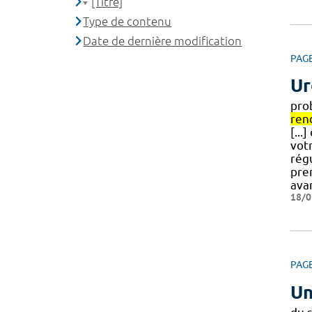
[Titre]
Type de contenu
Date de dernière modification
PAG
Ur
pro
ren
[...
vot
régu
pre
ava
18/0
PAG
Un