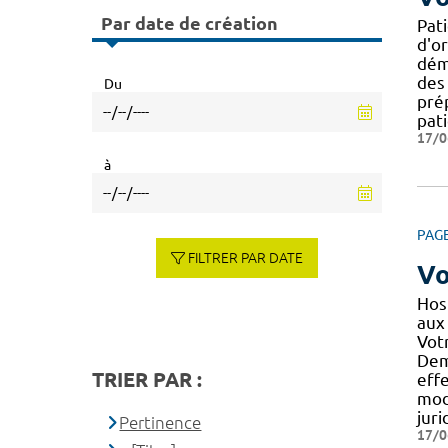
Par date de création
Pat
d'or
déma
des 
Du
prép
pat
17/0
à
PAG
FILTRER PAR DATE
Vo
Hosp
aux
Vot
Dem
TRIER PAR :
effe
mod
juri
Pertinence
17/0