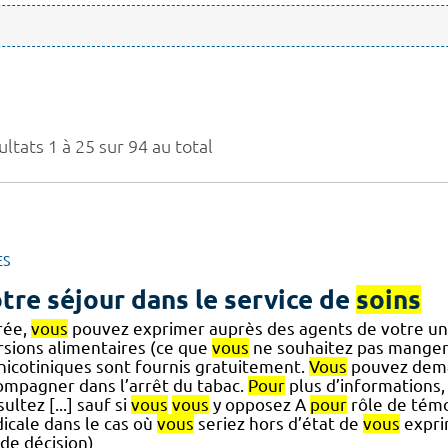
ltats 1 à 25 sur 94 au total
ES
tre séjour dans le service de
soins
rée,
vous
pouvez exprimer auprès des agents de votre un
rsions alimentaires (ce que
vous
ne souhaitez pas manger
] nicotiniques sont fournis gratuitement.
Vous
pouvez dema
ompagner dans l’arrêt du tabac.
Pour
plus d’informations,
ultez [...] sauf si
vous
vous
y opposez A
pour
rôle de témo
icale dans le cas où
vous
seriez hors d’état de
vous
expri
 de décision)