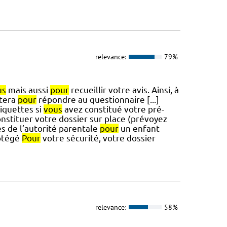
relevance:
79%
us
mais aussi
pour
recueillir votre avis. Ainsi, à
itera
pour
répondre au questionnaire [...]
iquettes si
vous
avez constitué votre pré-
nstituer votre dossier sur place (prévoyez
es de l’autorité parentale
pour
un enfant
otégé
Pour
votre sécurité, votre dossier
relevance:
58%