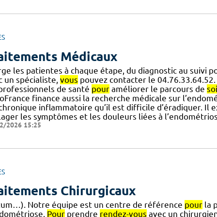
ES
aitements Médicaux
rge les patientes à chaque étape, du diagnostic au suivi p
 un spécialiste,
vous
pouvez contacter le 04.76.33.64.52. I
 professionnels de santé
pour
améliorer le parcours de
so
oFrance finance aussi la recherche médicale sur l’endomé
] chronique inflammatoire qu’il est difficile d’éradiquer. 
lager les symptômes et les douleurs liées à l’endométrio
2/2026 15:25
ES
aitements Chirurgicaux
tum…). Notre équipe est un centre de référence
pour
la 
ndométriose.
Pour
prendre
rendez-vous
avec un chirurgie