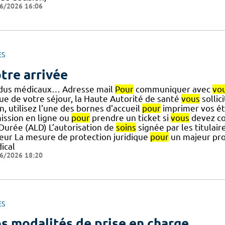
6/2026 16:06
ES
tre arrivée
dus médicaux… Adresse mail
Pour
communiquer avec
vo
sue de votre séjour, la Haute Autorité de santé
vous
sollic
n, utilisez l'une des bornes d'accueil
pour
imprimer vos ét
ission en ligne ou
pour
prendre un ticket si
vous
devez co
] Durée (ALD) L’autorisation de
soins
signée par les titulair
eur La mesure de protection juridique
pour
un majeur pr
ical
6/2026 18:20
ES
s modalités de prise en charge