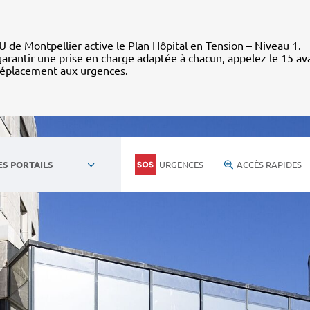
 de Montpellier active le Plan Hôpital en Tension – Niveau 1.
arantir une prise en charge adaptée à chacun, appelez le 15 av
déplacement aux urgences.
URGENCES
ACCÈS RAPIDES
ES PORTAILS