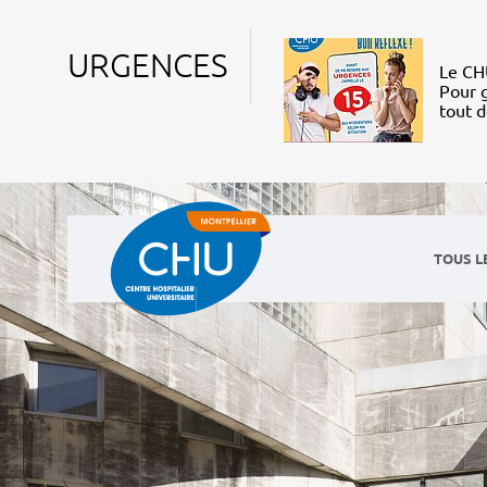
URGENCES
Le CHU
Pour g
tout 
TOUS L