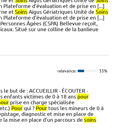
rne et
Soins
Aigus Gériatriques Unité de
Soins
Plateforme d’évaluation et de prise en [...]
rne et
Soins
Aigus Gériatriques Unité de
Soins
Plateforme d’évaluation et de prise en [...]
Personnes Âgées (CSPA) Bellevue reçoit,
caux. Situé sur une colline de la banlieue
relevance:
33%
ns le but de : ACCUEILLIR - ÉCOUTER -
 enfants victimes de 0 à 18 ans
pour
pour
prise en charge spécialisée
etc.)
Pour
qui ?
Pour
tous les mineurs de 0 à
pistage, diagnostic et mise en place de
e la mise en place d’un parcours de
soins