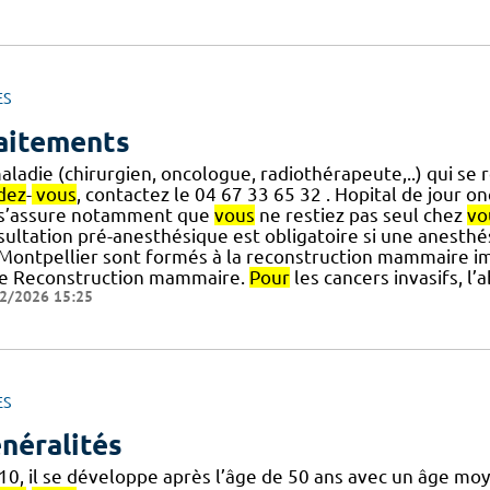
ES
aitements
maladie (chirurgien, oncologue, radiothérapeute,..) qui s
dez
-
vous
, contactez le 04 67 33 65 32 . Hopital de jour 
.] s’assure notamment que
vous
ne restiez pas seul chez
vo
sultation pré-anesthésique est obligatoire si une anesthé
.] Montpellier sont formés à la reconstruction mammaire 
e Reconstruction mammaire.
Pour
les cancers invasifs, l’
2/2026 15:25
ES
néralités
 10, il se développe après l’âge de 50 ans avec un âge mo