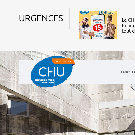
URGENCES
Le CHU
Pour g
tout 
TOUS L