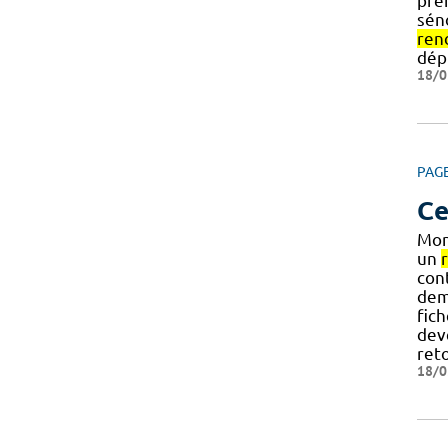
pre
sén
ren
dép
18/0
PAG
Ce
Mont
un
cont
dem
fich
dev
ret
18/0