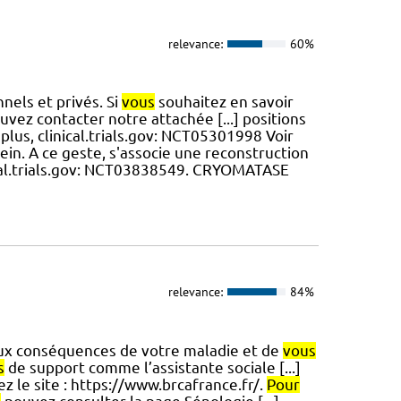
relevance:
60%
nnels et privés. Si
vous
souhaitez en savoir
vez contacter notre attachée [...] positions
plus, clinical.trials.gov: NCT05301998 Voir
e sein. A ce geste, s'associe une reconstruction
ical.trials.gov: NCT03838549. CRYOMATASE
relevance:
84%
ux conséquences de votre maladie et de
vous
s
de support comme l’assistante sociale [...]
ez le site : https://www.brcafrance.fr/.
Pour