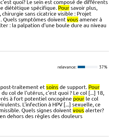
, c'est quoi? Le sein est composé de différents
ge diététique spécifique.
Pour
savoir plus,
irurgie sans cicatrice visible : Projet
P . Quels symptômes doivent
vous
amener à
er : la palpation d'une boule dure au niveau
relevance:
37%
i post-traitement et
soins
de support.
Pour
u col de l'utérus, c'est quoi ? Le col [...] 18,
idérés à fort potentiel oncogène
pour
le col
rulents. L'infection à HPV [...] sexuelle, ce
smissible. Quels signes doivent
vous
alerter?
en dehors des règles des douleurs