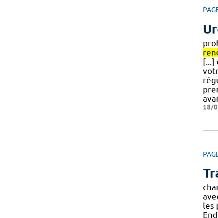
PAG
Ur
pro
ren
[...
vot
régu
pre
ava
18/0
PAG
Tr
cha
avec
les
End