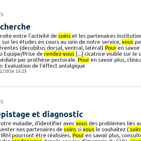
ES
cherche
roite entre l'activité de
soins
et les partenaires institutio
 sur les études en cours au sein de notre service,
vous
pou
érentes (decubitus dorsal, ventral, latéral)
Pour
en savoir 
si Equipe/Prise de
rendez-vous
[...] cicatrice visible sur l
édiate par prothèse pectorale.
Pour
en savoir plus, clin
e: Evaluation de l'éffect antalgique
2/2026 15:25
ES
pistage et diagnostic
otre maladie, d’identifier avec
vous
des problèmes liés a
senter nos partenaires de
soins
si
vous
le souhaitez (
soin
 IRM pourront être réalisées.
Pour
en savoir plus, consult