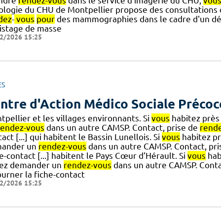
ndre
rendez-vous
dans le service d'imagerie du CHU,
vou
ologie du CHU de Montpellier propose des consultations d
dez
-
vous
pour
des mammographies dans le cadre d'un dépi
istage de masse
2/2026 15:25
ES
ntre d'Action Médico Sociale Précoc
pellier et les villages environnants. Si
vous
habitez près
rendez-vous
dans un autre CAMSP. Contact, prise de
rend
act [...] qui habitent le Bassin Lunellois. Si
vous
habitez pr
ander un
rendez-vous
dans un autre CAMSP. Contact, pr
e-contact [...] habitent le Pays Cœur d’Hérault. Si
vous
hab
ez demander un
rendez-vous
dans un autre CAMSP. Conta
ourner la fiche-contact
2/2026 15:25