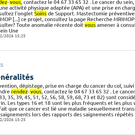
dez
-
vous
, contactez le 04 67 33 65 32 . Le cancer du sein
] une activité physique adaptée (APA) et une prise en char
sultez l'onglet
Soins
de Support. Mastectomie préventive, ch
MOP [...] ce projet, consultez la page Recherche MRIMO
sulter? Toute anomalie récente doit
vous
amener à consult
sein Une
2/2026 15:25
ES
néralités
ention, dépistage, prise en charge du cancer du col, suiv
ndre
rendez
-
vous
, contactez le 04 67 33 65 32 . Le cancer d
33, 35, 39, 45, 51, 52, 56, 58, 59, 68, 73 et 82) sont cons
in. Les types 16 et 18 sont les plus fréquents et les plus vi
 fait que ce cancer est lié une maladie sexuellement tran
 saignements lors des rapports des saignements répétés 
2/2026 15:25