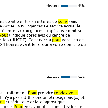
relevance:
45%
s de ville et les structures de
soins
sans
é Accueil aux urgences Le service accueille
résenter aux urgences : impérativement si
vous
l’indique après avis du centre de
sation (UHCDE). Ce service a
pour
vocation de
 24 heures avant le retour à votre domicile ou
relevance:
54%
ost-traitement.
Pour
prendre
rendez-vous
l n’y a pas « UNE » endométriose, mais [...] et
ins
et réduire le délai diagnostique.
triose.
Pour
en savoir plus, consultez le site