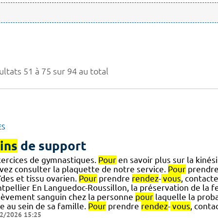
ltats 51 à 75 sur 94 au total
ES
ins
de support
xercices de gymnastiques.
Pour
en savoir plus sur la kiné
vez consulter la plaquette de notre service.
Pour
prendr
] ïdes et tissu ovarien.
Pour
prendre
rendez
-
vous
, contact
pellier En Languedoc-Roussillon, la préservation de la fe
lèvement sanguin chez la personne
pour
laquelle la proba
e au sein de sa famille.
Pour
prendre
rendez
-
vous
, conta
2/2026 15:25