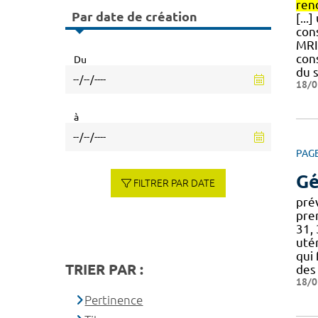
ren
Par date de création
[...
con
MRI
con
Du
du 
18/0
à
PAG
Gé
FILTRER PAR DATE
prév
pre
31, 
utér
qui
TRIER PAR :
des
18/0
Pertinence