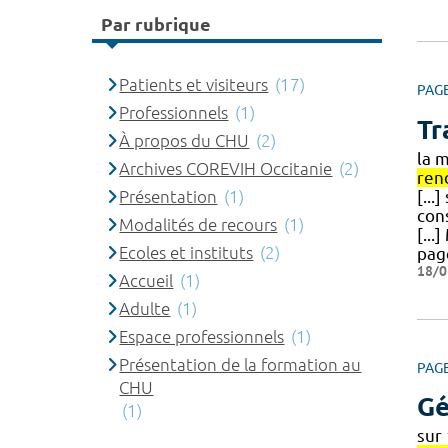
Par rubrique
Patients et visiteurs
(17)
PAG
Professionnels
(1)
Tr
À propos du CHU
(2)
la 
Archives COREVIH Occitanie
(2)
ren
Présentation
(1)
[..
con
Modalités de recours
(1)
[..
Ecoles et instituts
(2)
pag
18/0
Accueil
(1)
Adulte
(1)
Espace professionnels
(1)
Présentation de la formation au
PAG
CHU
Gé
(1)
sur