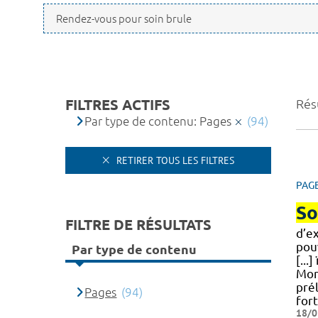
FILTRES ACTIFS
Résu
Par type de contenu: Pages
(94)
RETIRER TOUS LES FILTRES
PAG
So
FILTRE DE RÉSULTATS
d’e
pou
Par type de contenu
[...
Mont
pré
Pages
(94)
fort
18/0