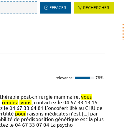
EFFACER
RECHERCHER
relevance:
78%
sithérapie post-chirurgie mammaire,
vous
e
rendez
-
vous
, contactez le 04 67 33 13 15
ez le 04 67 33 64 81 L'oncofertilité au CHU de
rtilité
pour
raisons médicales n’est [...] par
bilité de prédisposition génétique est la plus
ctez le 04 67 33 07 04 La psycho