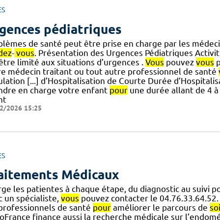
ES
gences pédiatriques
blèmes de santé peut être prise en charge par les médecin
dez
-
vous
. Présentation des Urgences Pédiatriques Activit
] être limité aux situations d’urgences .
Vous
pouvez
vous
p
re médecin traitant ou tout autre professionnel de santé
lation [...] d’Hospitalisation de Courte Durée d’Hospitali
ndre en charge votre enfant
pour
une durée allant de 4 à
nt
2/2026 15:25
ES
aitements Médicaux
rge les patientes à chaque étape, du diagnostic au suivi p
 un spécialiste,
vous
pouvez contacter le 04.76.33.64.52. I
 professionnels de santé
pour
améliorer le parcours de
so
oFrance finance aussi la recherche médicale sur l’endomé