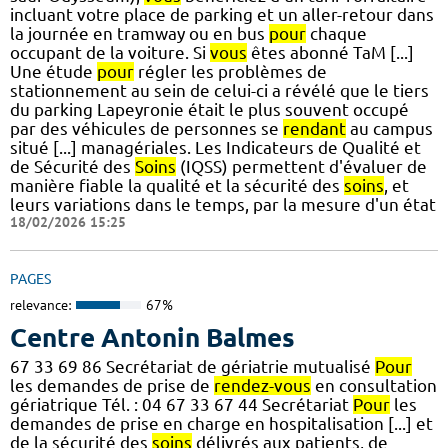
incluant votre place de parking et un aller-retour dans
la journée en tramway ou en bus
pour
chaque
occupant de la voiture. Si
vous
êtes abonné TaM [...]
Une étude
pour
régler les problèmes de
stationnement au sein de celui-ci a révélé que le tiers
du parking Lapeyronie était le plus souvent occupé
par des véhicules de personnes se
rendant
au campus
situé [...] managériales. Les Indicateurs de Qualité et
de Sécurité des
Soins
(IQSS) permettent d'évaluer de
manière fiable la qualité et la sécurité des
soins
, et
leurs variations dans le temps, par la mesure d'un état
18/02/2026 15:25
PAGES
relevance:
67%
Centre Antonin Balmes
67 33 69 86 Secrétariat de gériatrie mutualisé
Pour
les demandes de prise de
rendez-vous
en consultation
gériatrique Tél. : 04 67 33 67 44 Secrétariat
Pour
les
demandes de prise en charge en hospitalisation [...] et
de la sécurité des
soins
délivrés aux patients, de