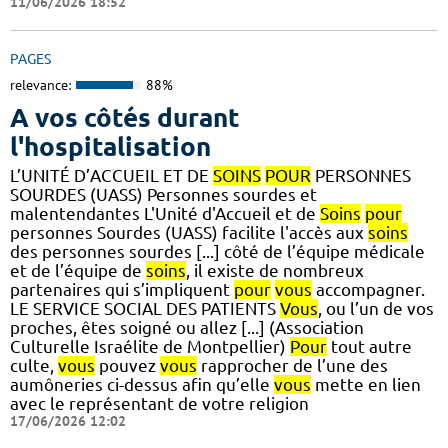
11/06/2026 18:52
PAGES
relevance:
88%
A vos côtés durant
l'hospitalisation
L’UNITÉ D’ACCUEIL ET DE
SOINS
POUR
PERSONNES
SOURDES (UASS) Personnes sourdes et
malentendantes L'Unité d'Accueil et de
Soins
pour
personnes Sourdes (UASS) facilite l'accès aux
soins
des personnes sourdes [...] côté de l’équipe médicale
et de l’équipe de
soins
, il existe de nombreux
partenaires qui s’impliquent
pour
vous
accompagner.
LE SERVICE SOCIAL DES PATIENTS
Vous
, ou l’un de vos
proches, êtes soigné ou allez [...] (Association
Culturelle Israélite de Montpellier)
Pour
tout autre
culte,
vous
pouvez
vous
rapprocher de l’une des
aumôneries ci-dessus afin qu’elle
vous
mette en lien
avec le représentant de votre religion
17/06/2026 12:02