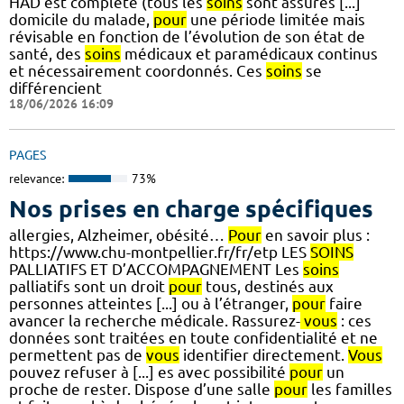
HAD est complète (tous les
soins
sont assurés [...]
domicile du malade,
pour
une période limitée mais
révisable en fonction de l’évolution de son état de
santé, des
soins
médicaux et paramédicaux continus
et nécessairement coordonnés. Ces
soins
se
différencient
18/06/2026 16:09
PAGES
relevance:
73%
Nos prises en charge spécifiques
allergies, Alzheimer, obésité…
Pour
en savoir plus :
https://www.chu-montpellier.fr/fr/etp LES
SOINS
PALLIATIFS ET D’ACCOMPAGNEMENT Les
soins
palliatifs sont un droit
pour
tous, destinés aux
personnes atteintes [...] ou à l’étranger,
pour
faire
avancer la recherche médicale. Rassurez-
vous
: ces
données sont traitées en toute confidentialité et ne
permettent pas de
vous
identifier directement.
Vous
pouvez refuser à [...] es avec possibilité
pour
un
proche de rester. Dispose d’une salle
pour
les familles