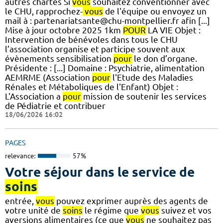
autres chartes Si
vous
souhaitez conventionner avec
le CHU, rapprochez-
vous
de l'équipe ou envoyez un
mail à : partenariatsante@chu-montpellier.fr afin [...]
Mise à jour octobre 2025 1km
POUR
LA VIE Objet :
Intervention de bénévoles dans tous le CHU
l’association organise et participe souvent aux
évènements sensibilisation
pour
le don d’organe.
Présidente : [...] Domaine : Psychiatrie, alimentation
AEMRME (Association
pour
l'Etude des Maladies
Rénales et Métaboliques de l'Enfant) Objet :
L'Association a
pour
mission de soutenir les services
de Pédiatrie et contribuer
18/06/2026 16:02
PAGES
relevance:
57%
Votre séjour dans le service de
soins
entrée,
vous
pouvez exprimer auprès des agents de
votre unité de
soins
le régime que
vous
suivez et vos
aversions alimentaires (ce que
vous
ne souhaitez pas