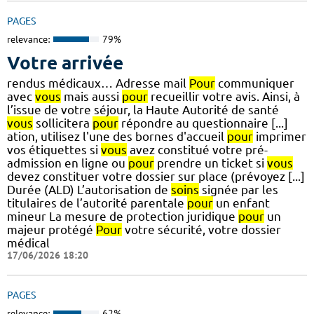
PAGES
relevance:
79%
Votre arrivée
rendus médicaux… Adresse mail
Pour
communiquer
avec
vous
mais aussi
pour
recueillir votre avis. Ainsi, à
l’issue de votre séjour, la Haute Autorité de santé
vous
sollicitera
pour
répondre au questionnaire [...]
ation, utilisez l'une des bornes d'accueil
pour
imprimer
vos étiquettes si
vous
avez constitué votre pré-
admission en ligne ou
pour
prendre un ticket si
vous
devez constituer votre dossier sur place (prévoyez [...]
Durée (ALD) L’autorisation de
soins
signée par les
titulaires de l’autorité parentale
pour
un enfant
mineur La mesure de protection juridique
pour
un
majeur protégé
Pour
votre sécurité, votre dossier
médical
17/06/2026 18:20
PAGES
relevance:
62%