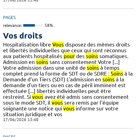
17/06/2026 13:48
PAGES
relevance:
58%
Vos droits
Hospitalisation libre
Vous
disposez des mêmes droits
et libertés individuelles que ceux qui sont reconnus
aux patients hospitalisés
pour
des
soins
somatiques.
Admission en
soins
sans consentement Votre [...]
Votre admission dans une unité de
soins
à temps
complet prend la forme de SDT ou de SDRE :
Soins
à la
Demande d'un Tiers (SDT) L'admission en
soins
à la
demande d'un tiers ou en cas de péril imminent est
effectuée [...] libertés individuelles peut être
restreint. Si
vous
avez été admis sans consentement
sous le mode SDT, il
vous
sera remis par l'équipe
soignante une notice qui
vous
informe sur votre
situation juridique et vos
17/06/2026 13:48
PAGES