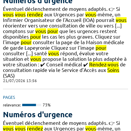
Numéros d'urgence
Éventuel déclenchement de moyens adaptés. 👉 Si
vous
vous
rendez
aux Urgences par
vous
-même, un
Infirmier Organisateur de l'Accueil (IOA) pourrait
vous
réorienter vers une consultation de ville ou vers [...]
comptons sur
vous
pour
que les urgences restent
disponibles
pour
les cas les plus graves. Cliquez sur
l'image
pour
consulter la page de la Maison médicale
de garde Lapeyronie Cliquez sur l'image
pour
consulter [...] santé
vous
répond, évalue votre
situation et
vous
propose la solution la plus adaptée à
votre situation : ✔️ Conseil médical ✔️
Rendez-vous
de
consultation rapide via le Service d’Accès aux
Soins
(SAS)
21/07/2026 13:56
PAGES
relevance:
73%
Numéros d'urgence
Éventuel déclenchement de moyens adaptés. 👉 Si
vous
vous
rendez
aux Urgences par
vous
-même, un