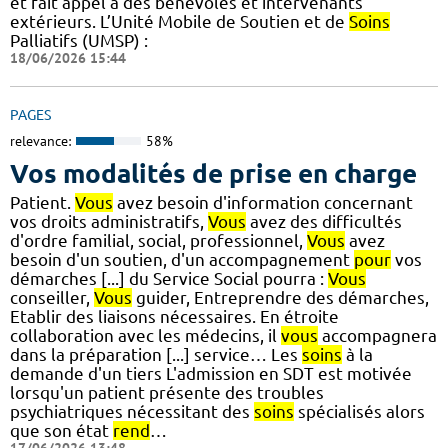
et fait appel à des bénévoles et intervenants
extérieurs. L’Unité Mobile de Soutien et de
Soins
Palliatifs (UMSP) :
18/06/2026 15:44
PAGES
relevance:
58%
Vos modalités de prise en charge
Patient.
Vous
avez besoin d'information concernant
vos droits administratifs,
Vous
avez des difficultés
d'ordre familial, social, professionnel,
Vous
avez
besoin d'un soutien, d'un accompagnement
pour
vos
démarches [...] du Service Social pourra :
Vous
conseiller,
Vous
guider, Entreprendre des démarches,
Etablir des liaisons nécessaires. En étroite
collaboration avec les médecins, il
vous
accompagnera
dans la préparation [...] service… Les
soins
à la
demande d'un tiers L'admission en SDT est motivée
lorsqu'un patient présente des troubles
psychiatriques nécessitant des
soins
spécialisés alors
que son état
rend
…