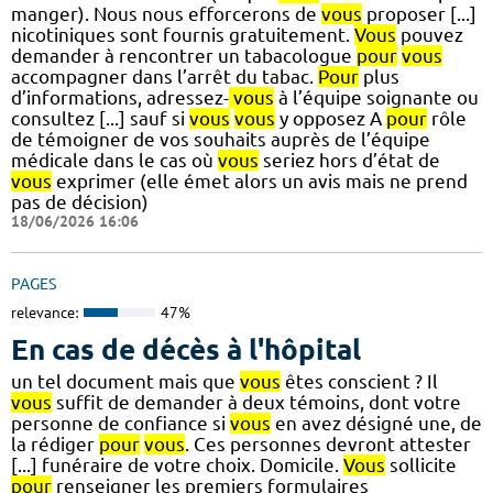
manger). Nous nous efforcerons de
vous
proposer [...]
nicotiniques sont fournis gratuitement.
Vous
pouvez
demander à rencontrer un tabacologue
pour
vous
accompagner dans l’arrêt du tabac.
Pour
plus
d’informations, adressez-
vous
à l’équipe soignante ou
consultez [...] sauf si
vous
vous
y opposez A
pour
rôle
de témoigner de vos souhaits auprès de l’équipe
médicale dans le cas où
vous
seriez hors d’état de
vous
exprimer (elle émet alors un avis mais ne prend
pas de décision)
18/06/2026 16:06
PAGES
relevance:
47%
En cas de décès à l'hôpital
un tel document mais que
vous
êtes conscient ? Il
vous
suffit de demander à deux témoins, dont votre
personne de confiance si
vous
en avez désigné une, de
la rédiger
pour
vous
. Ces personnes devront attester
[...] funéraire de votre choix. Domicile.
Vous
sollicite
pour
renseigner les premiers formulaires