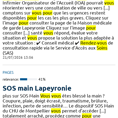
Infirmier Organisateur de l'Accueil (IOA) pourrait
vous
réorienter vers une consultation de ville ou vers [...]
comptons sur
vous
pour
que les urgences restent
disponibles
pour
les cas les plus graves. Cliquez sur
l'image
pour
consulter la page de la Maison médicale
de garde Lapeyronie Cliquez sur l'image
pour
consulter [...] santé
vous
répond, évalue votre
situation et
vous
propose la solution la plus adaptée à
votre situation : ✔️ Conseil médical ✔️
Rendez-vous
de
consultation rapide via le Service d’Accès aux
Soins
(SAS)
21/07/2026 13:56
PAGES
relevance:
41%
SOS main Lapeyronie
plus sur SOS Main
Vous
vous
êtes blessé la main ?
Coupure, plaie, doigt écrasé, traumatisme, brûlure,
infection, perte de sensibilité… Le dispositif SOS Main
du CHU de Montpellier
vous
permet d'accéder [...]
totalement arraché, procédez comme
pour
une