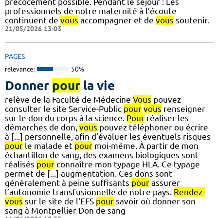
précocement possible. Pendant le séjour : Les
professionnels de notre maternité à l’écoute
continuent de
vous
accompagner et de
vous
soutenir.
21/05/2026 13:03
PAGES
relevance:
50%
Donner
pour
la vie
relève de la Faculté de Médecine
Vous
pouvez
consulter le site Service-Public
pour
vous
renseigner
sur le don du corps à la science.
Pour
réaliser les
démarches de don,
vous
pouvez téléphoner ou écrire
à [...] personnelle, afin d’évaluer les éventuels risques
pour
le malade et
pour
moi-même. À partir de mon
échantillon de sang, des examens biologiques sont
réalisés
pour
connaître mon typage HLA. Ce typage
permet de [...] augmentation. Ces dons sont
généralement à peine suffisants
pour
assurer
l’autonomie transfusionnelle de notre pays.
Rendez-
vous
sur le site de l'EFS
pour
savoir où donner son
sang à Montpellier Don de sang