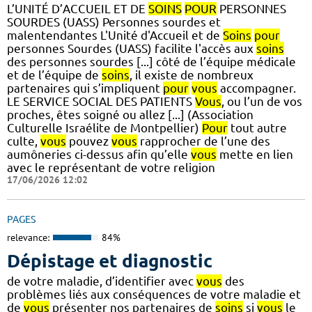
L’UNITÉ D’ACCUEIL ET DE
SOINS
POUR
PERSONNES
SOURDES (UASS) Personnes sourdes et
malentendantes L'Unité d'Accueil et de
Soins
pour
personnes Sourdes (UASS) facilite l'accès aux
soins
des personnes sourdes [...] côté de l’équipe médicale
et de l’équipe de
soins
, il existe de nombreux
partenaires qui s’impliquent
pour
vous
accompagner.
LE SERVICE SOCIAL DES PATIENTS
Vous
, ou l’un de vos
proches, êtes soigné ou allez [...] (Association
Culturelle Israélite de Montpellier)
Pour
tout autre
culte,
vous
pouvez
vous
rapprocher de l’une des
aumôneries ci-dessus afin qu’elle
vous
mette en lien
avec le représentant de votre religion
17/06/2026 12:02
PAGES
relevance:
84%
Dépistage et diagnostic
de votre maladie, d’identifier avec
vous
des
problèmes liés aux conséquences de votre maladie et
de
vous
présenter nos partenaires de
soins
si
vous
le