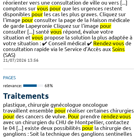
réorienter vers une consultation de ville ou vers [...]
comptons sur
vous
pour
que les urgences restent
disponibles
pour
les cas les plus graves. Cliquez sur
l'image
pour
consulter la page de la Maison médicale
de garde Lapeyronie Cliquez sur l'image
pour
consulter [...] santé
vous
répond, évalue votre
situation et
vous
propose la solution la plus adaptée à
votre situation : ✔️ Conseil médical ✔️
Rendez-vous
de
consultation rapide via le Service d’Accès aux
Soins
(SAS)
21/07/2026 13:56
PAGES
relevance:
68%
Traitements
plastique, chirurgie gynécologue oncologue
travaillent ensemble
pour
réaliser certaines chirurgies
pour
des cancers de vulve.
Pour
prendre
rendez-vous
avec un chirurgien du CHU de Montpellier, contactez
le 04 [...] existe deux possibilités
pour
la chirurgie des
ganglions : Soit la technique des ganglions sentinelles