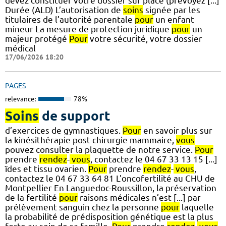
devez constituer votre dossier sur place (prévoyez [...]
Durée (ALD) L’autorisation de
soins
signée par les
titulaires de l’autorité parentale
pour
un enfant
mineur La mesure de protection juridique
pour
un
majeur protégé
Pour
votre sécurité, votre dossier
médical
17/06/2026 18:20
PAGES
relevance:
78%
Soins
de support
d’exercices de gymnastiques.
Pour
en savoir plus sur
la kinésithérapie post-chirurgie mammaire,
vous
pouvez consulter la plaquette de notre service.
Pour
prendre
rendez
-
vous
, contactez le 04 67 33 13 15 [...]
ïdes et tissu ovarien.
Pour
prendre
rendez
-
vous
,
contactez le 04 67 33 64 81 L'oncofertilité au CHU de
Montpellier En Languedoc-Roussillon, la préservation
de la fertilité
pour
raisons médicales n’est [...] par
prélèvement sanguin chez la personne
pour
laquelle
la probabilité de prédisposition génétique est la plus