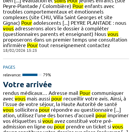
bien [...] évaluation et
soins
Pour
jeunes enfants (site
Peyre-Plantade / Colombière)
Pour
enfants avec
troubles comportementaux et émotionnels
complexes (site CHU, Villa Saint Georges et site
Gignac)
Pour
adolescents [...] PEYRE PLANTADE : nous
vous
adresserons alors le dossier à compléter
(questionnaires parents et enseignant) Nous
vous
proposerons dans un premier temps une consultation
infirmière
Pour
tout renseignement contactez
18/02/2026 15:25
PAGES
relevance:
79%
Votre arrivée
rendus médicaux… Adresse mail
Pour
communiquer
avec
vous
mais aussi
pour
recueillir votre avis. Ainsi, à
l’issue de votre séjour, la Haute Autorité de santé
vous
sollicitera
pour
répondre au questionnaire [...]
ation, utilisez l'une des bornes d'accueil
pour
imprimer
vos étiquettes si
vous
avez constitué votre pré-
admission en ligne ou
pour
prendre un ticket si
vous