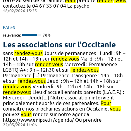
forte au sein de sa famille.
Pour
prendre
rendez
-
vous
,
contactez le 04 67 33 07 04 La psycho
18/02/2026 15:25
PAGES
relevance:
78%
Les associations sur l'Occitanie
sans
rendez-vous
Jours de permanences : Lundi : 9h –
12h et 14h – 18h sur
rendez-vous
Mardi : 9h – 12h et
14h – 18h sur
rendez-vous
Mercredi : Permanence
LGBTQIA+ : 9h – 12h30 et sur
rendez-vous
Permanence [...] Permanence Transgenre : 14h – 18h
et sur
rendez-vous
Jeudi : 9h – 12h et 14h – 18h sur
rendez-vous
Vendredi : 9h – 12h et 14h – 18h sur
rendez-vous
Lieu d’accueil enfants parents (L.A.E.P.) :
Mercredi – Jeudi [...] Notre association intervient
principalement auprès de ces partenaires.
Pour
connaître nos prochaines actions en Occitanie,
vous
pouvez
vous
rendre sur notre agenda :
https://www.enipse.fr/agenda/ Ou prendre
22/03/2024 11:06