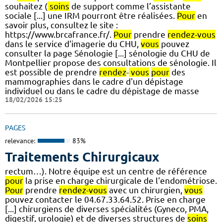
souhaitez (
soins
de support comme l’assistante
sociale [...] une IRM pourront être réalisées.
Pour
en
savoir plus, consultez le site :
https://www.brcafrance.fr/.
Pour
prendre
rendez-vous
dans le service d'imagerie du CHU,
vous
pouvez
consulter la page Sénologie [...] sénologie du CHU de
Montpellier propose des consultations de sénologie. Il
est possible de prendre
rendez
-
vous
pour
des
mammographies dans le cadre d'un dépistage
individuel ou dans le cadre du dépistage de masse
18/02/2026 15:25
PAGES
relevance:
83%
Traitements Chirurgicaux
rectum…). Notre équipe est un centre de référence
pour
la prise en charge chirurgicale de l'endométriose.
Pour
prendre
rendez-vous
avec un chirurgien,
vous
pouvez contacter le 04.67.33.64.52. Prise en charge
[...] chirurgiens de diverses spécialités (Gyneco, PMA,
digestif, urologie) et de diverses structures de
soins