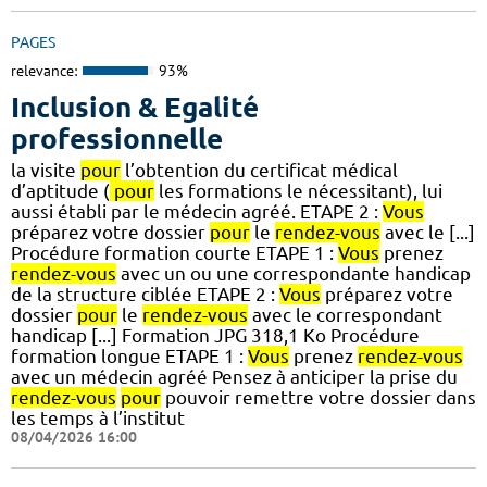
PAGES
relevance:
93%
Inclusion & Egalité
professionnelle
la visite
pour
l’obtention du certificat médical
d’aptitude (
pour
les formations le nécessitant), lui
aussi établi par le médecin agréé. ETAPE 2 :
Vous
préparez votre dossier
pour
le
rendez-vous
avec le [...]
Procédure formation courte ETAPE 1 :
Vous
prenez
rendez-vous
avec un ou une correspondante handicap
de la structure ciblée ETAPE 2 :
Vous
préparez votre
dossier
pour
le
rendez-vous
avec le correspondant
handicap [...] Formation JPG 318,1 Ko Procédure
formation longue ETAPE 1 :
Vous
prenez
rendez-vous
avec un médecin agréé Pensez à anticiper la prise du
rendez-vous
pour
pouvoir remettre votre dossier dans
les temps à l’institut
08/04/2026 16:00