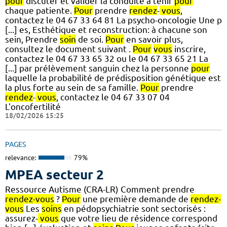
pour
discuter et valider la conduite à tenir
pour
chaque patiente.
Pour
prendre
rendez
-
vous
,
contactez le 04 67 33 64 81 La psycho-oncologie Une p
[...] es, Esthétique et reconstruction: à chacune son
sein, Prendre
soin
de soi.
Pour
en savoir plus,
consultez le document suivant .
Pour
vous
inscrire,
contactez le 04 67 33 65 32 ou le 04 67 33 65 21 La
[...] par prélèvement sanguin chez la personne
pour
laquelle la probabilité de prédisposition génétique est
la plus forte au sein de sa famille.
Pour
prendre
rendez
-
vous
, contactez le 04 67 33 07 04
L'oncofertilité
18/02/2026 15:25
PAGES
relevance:
79%
MPEA secteur 2
Ressource Autisme (CRA-LR) Comment prendre
rendez-vous
?
Pour
une première demande de
rendez-
vous
Les
soins
en pédopsychiatrie sont sectorisés :
assurez-
vous
que votre lieu de résidence correspond