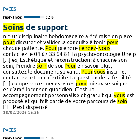
PAGES
relevance:
82%
Soins
de support
n pluridisciplinaire hebdomadaire a été mise en place
pour
discuter et valider la conduite à tenir
pour
chaque patiente.
Pour
prendre
rendez
-
vous
,
contactez le 04 67 33 64 81 La psycho-oncologie Une p
[...] es, Esthétique et reconstruction: à chacune son
sein, Prendre
soin
de soi.
Pour
en savoir plus,
consultez le document suivant .
Pour
vous
inscrire,
contactez le L'oncofertilité La question de la fertilité
[...] compétences nécessaires
pour
mieux se soigner
et d’améliorer son quotidien. C’est un
accompagnement personnalisé et gratuit qui
vous
est
proposé et qui fait partie de votre parcours de
soin
.
L’ETP est dispensé
18/02/2026 15:25
PAGES
relevance:
81%