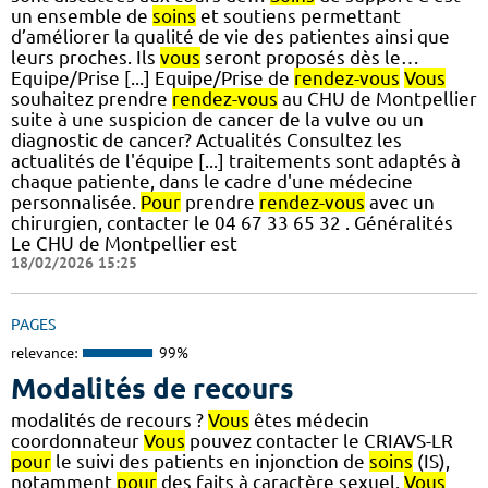
un ensemble de
soins
et soutiens permettant
d’améliorer la qualité de vie des patientes ainsi que
leurs proches. Ils
vous
seront proposés dès le…
Equipe/Prise [...] Equipe/Prise de
rendez-vous
Vous
souhaitez prendre
rendez-vous
au CHU de Montpellier
suite à une suspicion de cancer de la vulve ou un
diagnostic de cancer? Actualités Consultez les
actualités de l'équipe [...] traitements sont adaptés à
chaque patiente, dans le cadre d'une médecine
personnalisée.
Pour
prendre
rendez-vous
avec un
chirurgien, contacter le 04 67 33 65 32 . Généralités
Le CHU de Montpellier est
18/02/2026 15:25
PAGES
relevance:
99%
Modalités de recours
modalités de recours ?
Vous
êtes médecin
coordonnateur
Vous
pouvez contacter le CRIAVS-LR
pour
le suivi des patients en injonction de
soins
(IS),
notamment
pour
des faits à caractère sexuel.
Vous