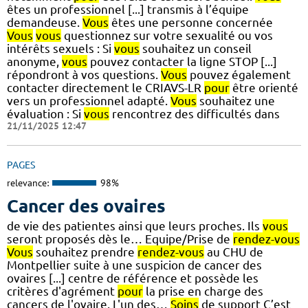
êtes un professionnel [...] transmis à l’équipe
demandeuse.
Vous
êtes une personne concernée
Vous
vous
questionnez sur votre sexualité ou vos
intérêts sexuels : Si
vous
souhaitez un conseil
anonyme,
vous
pouvez contacter la ligne STOP [...]
répondront à vos questions.
Vous
pouvez également
contacter directement le CRIAVS-LR
pour
être orienté
vers un professionnel adapté.
Vous
souhaitez une
évaluation : Si
vous
rencontrez des difficultés dans
21/11/2025 12:47
PAGES
relevance:
98%
Cancer des ovaires
de vie des patientes ainsi que leurs proches. Ils
vous
seront proposés dès le… Equipe/Prise de
rendez-vous
Vous
souhaitez prendre
rendez-vous
au CHU de
Montpellier suite à une suspicion de cancer des
ovaires [...] centre de référence et possède les
critères d'agrément
pour
la prise en charge des
cancers de l'ovaire. L'un des…
Soins
de support C’est