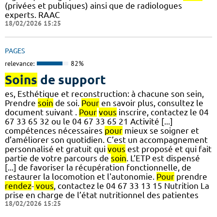
(privées et publiques) ainsi que de radiologues
experts. RAAC
18/02/2026 15:25
PAGES
relevance:
82%
Soins
de support
es, Esthétique et reconstruction: à chacune son sein,
Prendre
soin
de soi.
Pour
en savoir plus, consultez le
document suivant .
Pour
vous
inscrire, contactez le 04
67 33 65 32 ou le 04 67 33 65 21 Activité [...]
compétences nécessaires
pour
mieux se soigner et
d’améliorer son quotidien. C’est un accompagnement
personnalisé et gratuit qui
vous
est proposé et qui fait
partie de votre parcours de
soin
. L’ETP est dispensé
[...] de favoriser la récupération fonctionnelle, de
restaurer la locomotion et l'autonomie.
Pour
prendre
rendez
-
vous
, contactez le 04 67 33 13 15 Nutrition La
prise en charge de l’état nutritionnel des patientes
18/02/2026 15:25