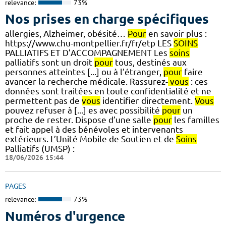
relevance:
73%
Nos prises en charge spécifiques
allergies, Alzheimer, obésité…
Pour
en savoir plus :
https://www.chu-montpellier.fr/fr/etp LES
SOINS
PALLIATIFS ET D’ACCOMPAGNEMENT Les
soins
palliatifs sont un droit
pour
tous, destinés aux
personnes atteintes [...] ou à l’étranger,
pour
faire
avancer la recherche médicale. Rassurez-
vous
: ces
données sont traitées en toute confidentialité et ne
permettent pas de
vous
identifier directement.
Vous
pouvez refuser à [...] es avec possibilité
pour
un
proche de rester. Dispose d’une salle
pour
les familles
et fait appel à des bénévoles et intervenants
extérieurs. L’Unité Mobile de Soutien et de
Soins
Palliatifs (UMSP) :
18/06/2026 15:44
PAGES
relevance:
73%
Numéros d'urgence