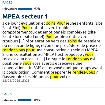
PAGES
relevance:
92%
MPEA secteur 1
s de jour : évaluation et
soins
Pour
jeunes enfants (site
Saint Eloi)
Pour
enfants avec troubles
comportementaux et émotionnels complexes (site
Saint Eloi et site Lunel)
Pour
adolescents avec
troubles [...] réorientation vers des
soins
de première
ou de seconde ligne, et/ou une procédure de prise de
rendez-vous
pour
une consultation au sein du MPEA1.
Si une consultation au MPEA1 est proposée ,
vous
recevrez un dossier [...] Lorsque le
rendez-vous
est
positionné
vous
êtes avertis et recevez une
convocation . Un SMS est envoyé quelque temps avant
la consultation. Comment préparer le
rendez-vous
?
Rassemblez les éléments
pour
votre
18/02/2026 15:25
PAGES
relevance:
89%