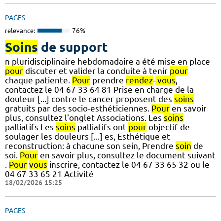
PAGES
relevance:
76%
Soins
de support
n pluridisciplinaire hebdomadaire a été mise en place
pour
discuter et valider la conduite à tenir
pour
chaque patiente.
Pour
prendre
rendez
-
vous
,
contactez le 04 67 33 64 81 Prise en charge de la
douleur [...] contre le cancer proposent des
soins
gratuits par des socio-esthéticiennes.
Pour
en savoir
plus, consultez l'onglet Associations. Les
soins
palliatifs Les
soins
palliatifs ont
pour
objectif de
soulager les douleurs [...] es, Esthétique et
reconstruction: à chacune son sein, Prendre
soin
de
soi.
Pour
en savoir plus, consultez le document suivant
.
Pour
vous
inscrire, contactez le 04 67 33 65 32 ou le
04 67 33 65 21 Activité
18/02/2026 15:25
PAGES