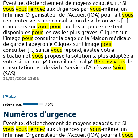
Éventuel déclenchement de moyens adaptés. 👉 Si
vous
vous
rendez
aux Urgences par
vous
-même, un
Infirmier Organisateur de l'Accueil (IOA) pourrait
vous
réorienter vers une consultation de ville ou vers [...]
comptons sur
vous
pour
que les urgences restent
disponibles
pour
les cas les plus graves. Cliquez sur
l'image
pour
consulter la page de la Maison médicale
de garde Lapeyronie Cliquez sur l'image
pour
consulter [...] santé
vous
répond, évalue votre
situation et
vous
propose la solution la plus adaptée à
votre situation : ✔️ Conseil médical ✔️
Rendez-vous
de
consultation rapide via le Service d’Accès aux
Soins
(SAS)
21/07/2026 13:56
PAGES
relevance:
73%
Numéros d'urgence
Éventuel déclenchement de moyens adaptés. 👉 Si
vous
vous
rendez
aux Urgences par
vous
-même, un
Infirmier Organisateur de l'Accueil (IOA) pourrait
vous