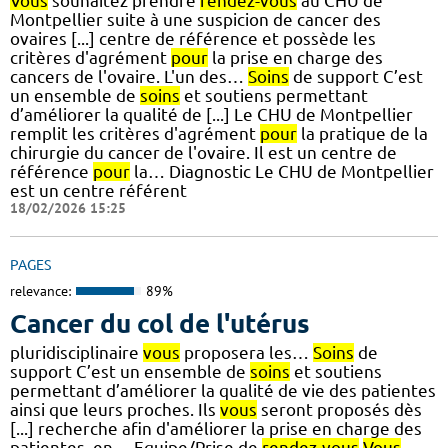
Vous
souhaitez prendre
rendez-vous
au CHU de
Montpellier suite à une suspicion de cancer des
ovaires [...] centre de référence et possède les
critères d'agrément
pour
la prise en charge des
cancers de l'ovaire. L'un des…
Soins
de support C’est
un ensemble de
soins
et soutiens permettant
d’améliorer la qualité de [...] Le CHU de Montpellier
remplit les critères d'agrément
pour
la pratique de la
chirurgie du cancer de l'ovaire. Il est un centre de
référence
pour
la… Diagnostic Le CHU de Montpellier
est un centre référent
18/02/2026 15:25
PAGES
relevance:
89%
Cancer du col de l'utérus
pluridisciplinaire
vous
proposera les…
Soins
de
support C’est un ensemble de
soins
et soutiens
permettant d’améliorer la qualité de vie des patientes
ainsi que leurs proches. Ils
vous
seront proposés dès
[...] recherche afin d'améliorer la prise en charge des
patientes, en… Equipe/Prise de
rendez-vous
Vous