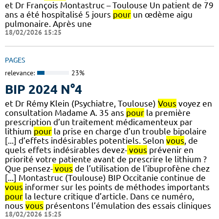
et Dr François Montastruc – Toulouse Un patient de 79
ans a été hospitalisé 5 jours
pour
un œdème aigu
pulmonaire. Après une
18/02/2026 15:25
PAGES
relevance:
23%
BIP 2024 N°4
et Dr Rémy Klein (Psychiatre, Toulouse)
Vous
voyez en
consultation Madame A. 35 ans
pour
la première
prescription d’un traitement médicamenteux par
lithium
pour
la prise en charge d’un trouble bipolaire
[...] d’effets indésirables potentiels. Selon
vous
, de
quels effets indésirables devez-
vous
prévenir en
priorité votre patiente avant de prescrire le lithium ?
Que pensez-
vous
de l’utilisation de l’ibuprofène chez
[...] Montastruc (Toulouse) BIP Occitanie continue de
vous
informer sur les points de méthodes importants
pour
la lecture critique d’article. Dans ce numéro,
nous
vous
présentons l’émulation des essais cliniques
18/02/2026 15:25