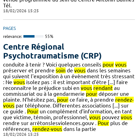
Tél.
18/02/2026 15:25
PAGES
relevance:
55%
Centre Régional
Psychotraumatisme (CRP)
conduite à tenir ? Voici quelques conseils
pour
vous
préserver et prendre
soin
de
vous
dans les semaines
qui suivent l'exposition à un évènement très stressant
: Ne
vous
isolez pas : il est important d’être [...] faire
reconnaître le préjudice subi en
vous
rendant
au
commissariat ou à la gendarmerie
pour
déposer une
plainte. N’hésitez pas,
pour
ce faire, à prendre
rendez-
vous
par téléphone. Differentes associations [...] sur
ce guide .
Pour
un complément d'information, en tant
que victime, témoin, professionnel,
vous
pouvez
vous
rendre sur arrêtonslesviolences.gouv .
Pour
plus de
références,
rendez-vous
dans la partie
18/02/2026 15:25