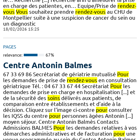
en charge des patientes, en… Equipe/Prise de
rendez-
vous
Vous
souhaitez prendre
rendez-vous
au CHU de
Montpellier suite à une suspicion de cancer du sein ou
un diagnostic
18/02/2026 15:25
PAGES
relevance:
67%
Centre Antonin Balmes
67 33 69 86 Secrétariat de gériatrie mutualisé
Pour
les demandes de prise de
rendez-vous
en consultation
gériatrique Tél. : 04 67 33 67 44 Secrétariat
Pour
les
demandes de prise en charge en hospitalisation [...] et
de la sécurité des
soins
délivrés aux patients, de
comparaison entre établissements et d'aide à la
décision. Cliquez sur l'image ci-contre
pour
consulter
les IQSS du centre
pour
personnes âgées Antonin [...]
moyen séjour. Centre Antonin Balmès Contacts
Admissions BALMES
Pour
les demandes relatives à vos
démarches administratives et de facturation
pour
une
venue programmée au sein du Centre Antonin Balmes