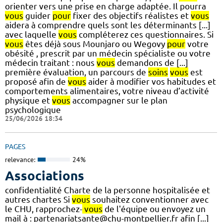
orienter vers une prise en charge adaptée. Il pourra
vous
guider
pour
fixer des objectifs réalistes et
vous
aidera à comprendre quels sont les déterminants [...]
avec laquelle
vous
compléterez ces questionnaires. Si
vous
êtes déjà sous Mounjaro ou Wegovy
pour
votre
obésité , prescrit par un médecin spécialiste ou votre
médecin traitant : nous
vous
demandons de [...]
première évaluation, un parcours de
soins
vous
est
proposé afin de
vous
aider à modifier vos habitudes et
comportements alimentaires, votre niveau d’activité
physique et
vous
accompagner sur le plan
psychologique
25/06/2026 18:34
PAGES
relevance:
24%
Associations
confidentialité Charte de la personne hospitalisée et
autres chartes Si
vous
souhaitez conventionner avec
le CHU, rapprochez-
vous
de l'équipe ou envoyez un
mail à : partenariatsante@chu-montpellier.fr afin [...]