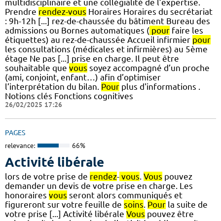
multidisciplinaire et une collégialité de l’expertise.
Prendre
rendez-vous
Horaires Horaires du secrétariat
: 9h-12h [...] rez-de-chaussée du bâtiment Bureau des
admissions ou Bornes automatiques (
pour
faire les
étiquettes) au rez-de-chaussée Accueil infirmier
pour
les consultations (médicales et infirmières) au 5ème
étage Ne pas [...] prise en charge. Il peut être
souhaitable que
vous
soyez accompagné d’un proche
(ami, conjoint, enfant…) afin d’optimiser
l’interprétation du bilan.
Pour
plus d'informations .
Notions clés Fonctions cognitives
26/02/2025 17:26
PAGES
relevance:
66%
Activité libérale
lors de votre prise de
rendez
-
vous
.
Vous
pouvez
demander un devis de votre prise en charge. Les
honoraires
vous
seront alors communiqués et
figureront sur votre feuille de
soins
.
Pour
la suite de
votre prise [...] Activité libérale
Vous
pouvez être