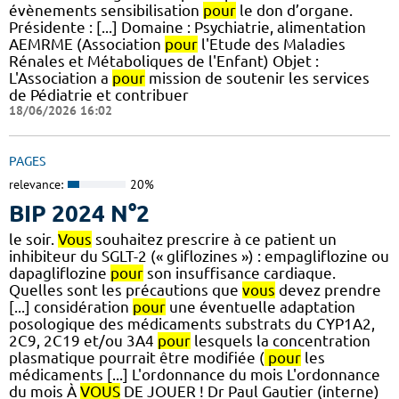
évènements sensibilisation
pour
le don d’organe.
Présidente : [...] Domaine : Psychiatrie, alimentation
AEMRME (Association
pour
l'Etude des Maladies
Rénales et Métaboliques de l'Enfant) Objet :
L'Association a
pour
mission de soutenir les services
de Pédiatrie et contribuer
18/06/2026 16:02
PAGES
relevance:
20%
BIP 2024 N°2
le soir.
Vous
souhaitez prescrire à ce patient un
inhibiteur du SGLT-2 (« gliflozines ») : empagliflozine ou
dapagliflozine
pour
son insuffisance cardiaque.
Quelles sont les précautions que
vous
devez prendre
[...] considération
pour
une éventuelle adaptation
posologique des médicaments substrats du CYP1A2,
2C9, 2C19 et/ou 3A4
pour
lesquels la concentration
plasmatique pourrait être modifiée (
pour
les
médicaments [...] L'ordonnance du mois L'ordonnance
du mois À
VOUS
DE JOUER ! Dr Paul Gautier (interne)