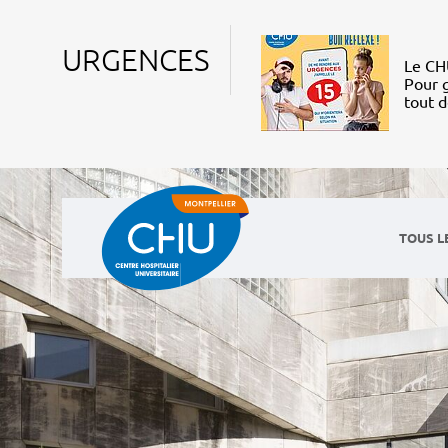
URGENCES
Le CHU
Pour g
tout 
TOUS L