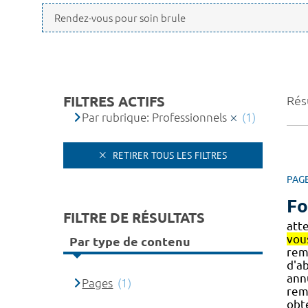
FILTRES ACTIFS
Résu
Par rubrique: Professionnels
(1)
RETIRER TOUS LES FILTRES
PAG
Fo
FILTRE DE RÉSULTATS
att
vou
Par type de contenu
rem
d'a
ann
Pages
(1)
rem
obt