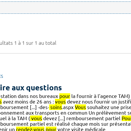
ltats 1 à 1 sur 1 au total
ES
ire aux questions
estation dans nos bureaux
pour
la fournir à l'agence TAM
s
avez moins de 26 ans :
vous
devez nous fournir un justif
boursement [...] -des-
soins
.aspx
Vous
souhaitez une prise
bonnement aux transports en commun Un prélèvement sur
uel à la TAM (
vous
devez [...] remboursement partiel
Pou
boursement partiel est réalisé chaque mois sur présentati
enir un
rendez-vous
pour
votre visite médicale