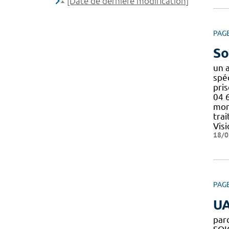
[Date de dernière modification]
PAG
So
un 
spé
pri
04 
mon
tra
Vis
18/0
PAG
U
par