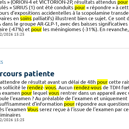
éels » (ORION-4 et VICTORION-2P, résultats attendus
pour
ulés » SIRIUS (1) ont été conduits
pour
« répondre » à cette
ours d’expositions accidentelles à la scopolamine transde
vaires en
soins
palliatifs) illustrent bien ce sujet. Ce sont
 dans le groupe AR-GLP-1, avec des baisses significatives
aire (-47%) et
pour
les méningiomes (-31%). En revanche
2/2026 15:25
ES
rcours patiente
 attendre de résultat avant un délai de 48h
pour
cette rai
a sollicité le
rendez
-
vous
. Aucun
rendez-vous
de TDM fœta
n examen
pour
lequel
vous
rentrer dans un appareil avec
oule l'examen ? Au préalable de l’examen et uniquement d
.] suffisamment d’information
pour
répondre aux questions
ès l'examen
Vous
serez reçue à l’issue de l’examen par c
liminaires
2/2026 15:25