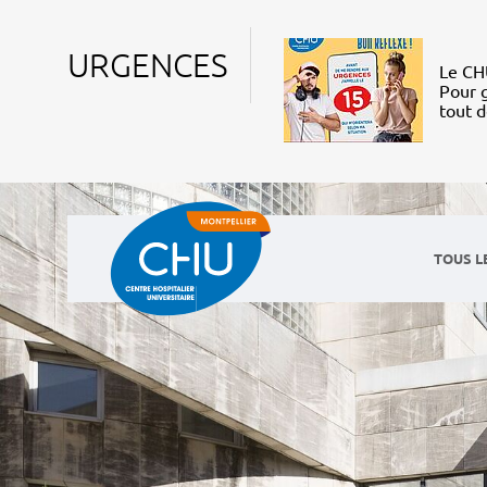
URGENCES
Le CHU
Pour g
tout 
TOUS L