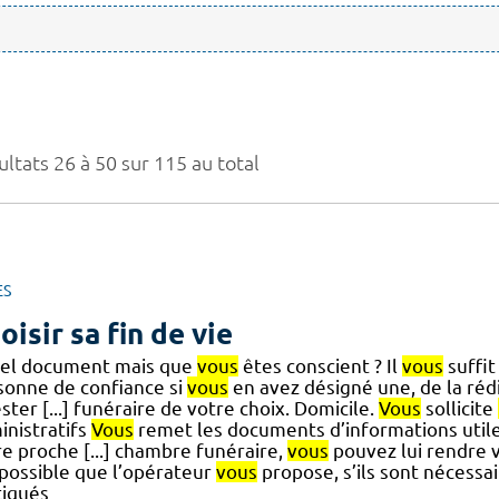
ltats 26 à 50 sur 115 au total
ES
oisir sa fin de vie
tel document mais que
vous
êtes conscient ? Il
vous
suffit
sonne de confiance si
vous
en avez désigné une, de la ré
ster [...] funéraire de votre choix. Domicile.
Vous
sollicite
inistratifs
Vous
remet les documents d’informations util
re proche [...] chambre funéraire,
vous
pouvez lui rendre v
 possible que l’opérateur
vous
propose, s’ils sont nécessa
tiqués