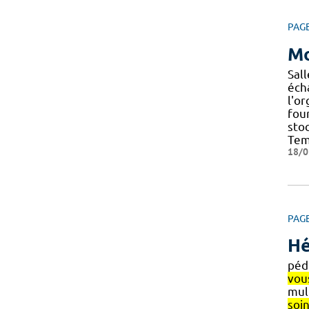
PAG
Mo
Sal
éch
l'or
four
sto
Tem
18/0
PAG
Hé
péd
vou
mul
soi