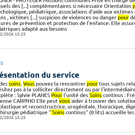
GNER - PROTÉGER Missions communes Prise en charge des
quels des [...] complémentaires si nécessaire Orientation
chologique, pédiatrique, associations d’aide aux victimes 
ns , victimes [...] suspicion de violences ou danger
pour
dé
ures de prévention et protection de l’enfance. Elle assur
iatriques adapté aux besoins
2/2026 15:25
ES
ésentation du service
 des
soins
.
Vous
pouvez la rencontrer
pour
tous sujets rela
sitez pas à la solliciter directement ou par l'intermédiair
plète : Sylvie PLANES
Pour
l'unité des
Soins
continus : Fré
ienne CARPINO Elle peut
vous
aider à trouver des soluti
] plastique et reconstructrice, urogénitale, thoracique, dig
hirurgie pédiatrique "
Soins
continus" (8 lits) accueille l
2/2026 15:25