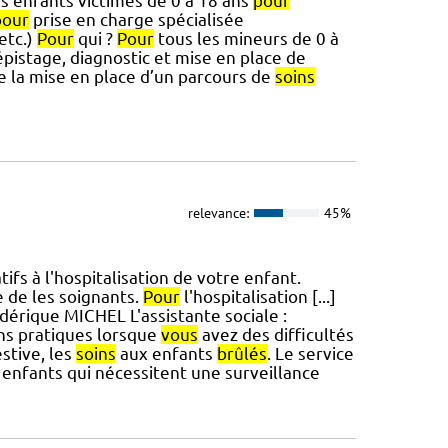
 enfants victimes de 0 à 18 ans
pour
pour
prise en charge spécialisée
etc.)
Pour
qui ?
Pour
tous les mineurs de 0 à
pistage, diagnostic et mise en place de
e la mise en place d’un parcours de
soins
relevance:
45%
tifs à l'hospitalisation de votre enfant.
e de les soignants.
Pour
l'hospitalisation [...]
dérique MICHEL L'assistante sociale :
ons pratiques lorsque
vous
avez des difficultés
estive, les
soins
aux enfants
brûlés
. Le service
es enfants qui nécessitent une surveillance