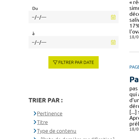
« r
sim
Du
déc
sali
17%
l’ov
à
18/0
FILTRER PAR DATE
PAG
Pa
pas
qui 
TRIER PAR :
d’u
dér
[..
Pertinence
Apr
Titre
pré
18/0
Type de contenu