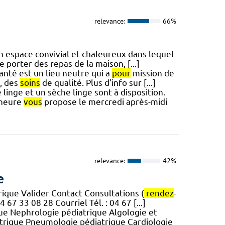
relevance:
66%
n espace convivial et chaleureux dans lequel
 de porter des repas de la maison, [...]
anté est un lieu neutre qui a
pour
mission de
n, des
soins
de qualité. Plus d'info sur [...]
linge et un sèche linge sont à disposition.
'heure
vous
propose le mercredi après-midi
relevance:
42%
e
que Valider Contact Consultations (
rendez
-
 67 33 08 28 Courriel Tél. : 04 67 [...]
que Nephrologie pédiatrique Algologie et
atrique Pneumologie pédiatrique Cardiologie