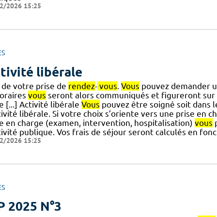
2/2026 15:25
ES
tivité libérale
s de votre prise de
rendez
-
vous
.
Vous
pouvez demander un 
oraires
vous
seront alors communiqués et figureront sur 
e [...] Activité libérale
Vous
pouvez être soigné soit dans le
tivité libérale. Si votre choix s’oriente vers une prise en ch
se en charge (examen, intervention, hospitalisation)
vous
p
tivité publique. Vos frais de séjour seront calculés en fonc
2/2026 15:25
ES
P 2025 N°3