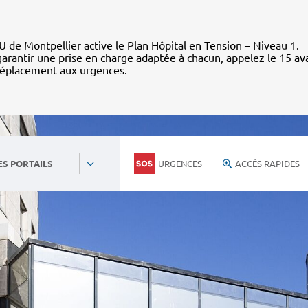
 de Montpellier active le Plan Hôpital en Tension – Niveau 1.
arantir une prise en charge adaptée à chacun, appelez le 15 av
déplacement aux urgences.
URGENCES
ACCÈS RAPIDES
ES PORTAILS