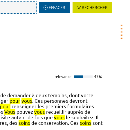
EFFACER
RECHERCHER
relevance:
47%
 de demander à deux témoins, dont votre
diger
pour
vous
. Ces personnes devront
pour
renseigner les premiers formulaires
es
Vous
pouvez
vous
recueillir auprès de
isite autant de fois que
vous
le souhaitez. Il
ires, des
soins
de conservation. Ces
soins
sont