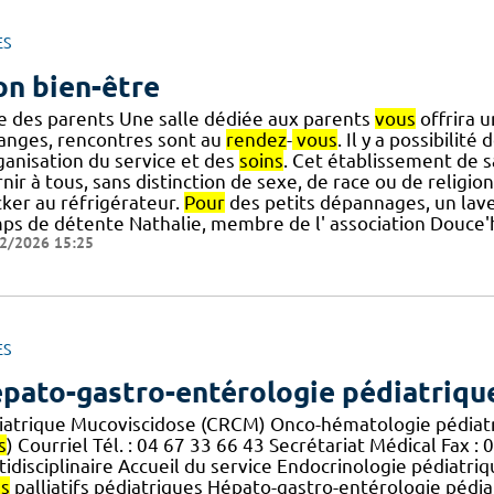
ES
n bien-être
le des parents Une salle dédiée aux parents
vous
offrira u
anges, rencontres sont au
rendez
-
vous
. Il y a possibilité
ganisation du service et des
soins
. Cet établissement de s
nir à tous, sans distinction de sexe, de race ou de religio
cker au réfrigérateur.
Pour
des petits dépannages, un lave 
ps de détente Nathalie, membre de l' association Douce
2/2026 15:25
ES
pato-gastro-entérologie pédiatriqu
iatrique Mucoviscidose (CRCM) Onco-hématologie pédiatri
s
) Courriel Tél. : 04 67 33 66 43 Secrétariat Médical Fax : 04
tidisciplinaire Accueil du service Endocrinologie pédiatri
ns
palliatifs pédiatriques Hépato-gastro-entérologie pédi