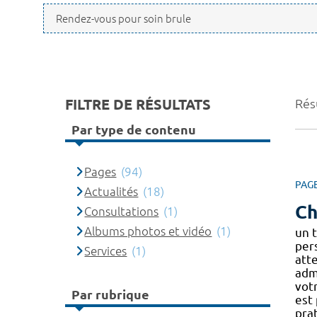
FILTRE DE RÉSULTATS
Résu
Par type de contenu
Pages
(94)
PAG
Actualités
(18)
Ch
Consultations
(1)
Albums photos et vidéo
(1)
un 
per
Services
(1)
atte
adm
vot
Par rubrique
est
pra