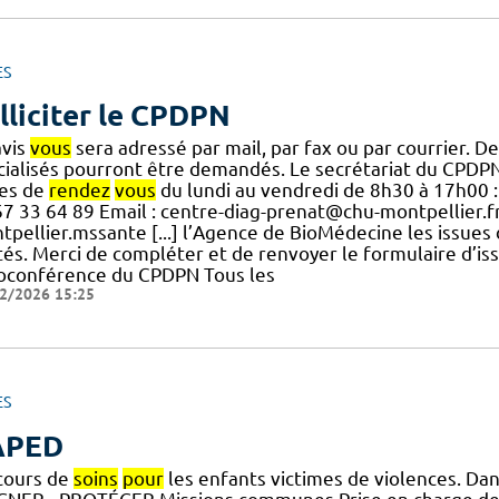
ES
lliciter le CPDPN
avis
vous
sera adressé par mail, par fax ou par courrier. D
cialisés pourront être demandés. Le secrétariat du CPDPN
ses de
rendez
vous
du lundi au vendredi de 8h30 à 17h00 : 
67 33 64 89 Email : centre-diag-prenat@chu-montpellier.
tpellier.mssante [...] l’Agence de BioMédecine les issues
ités. Merci de compléter et de renvoyer le formulaire d’i
ioconférence du CPDPN Tous les
2/2026 15:25
ES
APED
cours de
soins
pour
les enfants victimes de violences. Da