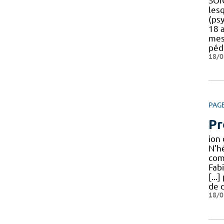
SOI
les
(psy
18 a
mes
péd
18/0
PAG
Pr
ion
N'hé
com
Fab
[...
de c
18/0