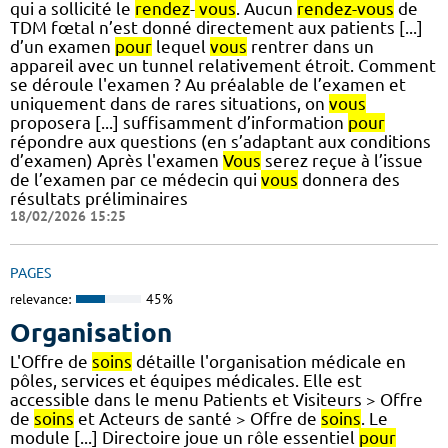
qui a sollicité le
rendez
-
vous
. Aucun
rendez-vous
de
TDM fœtal n’est donné directement aux patients [...]
d’un examen
pour
lequel
vous
rentrer dans un
appareil avec un tunnel relativement étroit. Comment
se déroule l'examen ? Au préalable de l’examen et
uniquement dans de rares situations, on
vous
proposera [...] suffisamment d’information
pour
répondre aux questions (en s’adaptant aux conditions
d’examen) Après l'examen
Vous
serez reçue à l’issue
de l’examen par ce médecin qui
vous
donnera des
résultats préliminaires
18/02/2026 15:25
PAGES
relevance:
45%
Organisation
L'Offre de
soins
détaille l'organisation médicale en
pôles, services et équipes médicales. Elle est
accessible dans le menu Patients et Visiteurs > Offre
de
soins
et Acteurs de santé > Offre de
soins
. Le
module [...] Directoire joue un rôle essentiel
pour