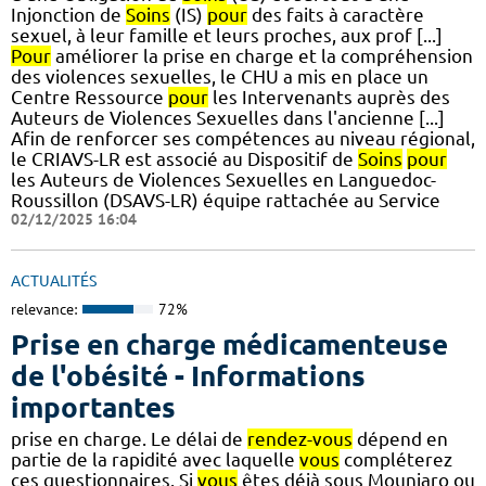
Injonction de
Soins
(IS)
pour
des faits à caractère
sexuel, à leur famille et leurs proches, aux prof [...]
Pour
améliorer la prise en charge et la compréhension
des violences sexuelles, le CHU a mis en place un
Centre Ressource
pour
les Intervenants auprès des
Auteurs de Violences Sexuelles dans l'ancienne [...]
Afin de renforcer ses compétences au niveau régional,
le CRIAVS-LR est associé au Dispositif de
Soins
pour
les Auteurs de Violences Sexuelles en Languedoc-
Roussillon (DSAVS-LR) équipe rattachée au Service
02/12/2025 16:04
ACTUALITÉS
relevance:
72%
Prise en charge médicamenteuse
de l'obésité - Informations
importantes
prise en charge. Le délai de
rendez-vous
dépend en
partie de la rapidité avec laquelle
vous
compléterez
ces questionnaires. Si
vous
êtes déjà sous Mounjaro ou