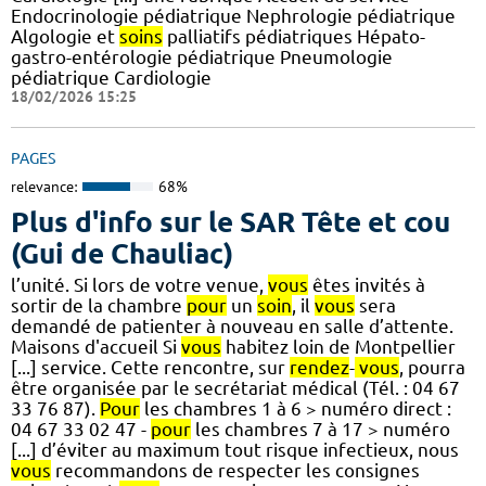
Endocrinologie pédiatrique Nephrologie pédiatrique
Algologie et
soins
palliatifs pédiatriques Hépato-
gastro-entérologie pédiatrique Pneumologie
pédiatrique Cardiologie
18/02/2026 15:25
PAGES
relevance:
68%
Plus d'info sur le SAR Tête et cou
(Gui de Chauliac)
l’unité. Si lors de votre venue,
vous
êtes invités à
sortir de la chambre
pour
un
soin
, il
vous
sera
demandé de patienter à nouveau en salle d’attente.
Maisons d'accueil Si
vous
habitez loin de Montpellier
[...] service. Cette rencontre, sur
rendez
-
vous
, pourra
être organisée par le secrétariat médical (Tél. : 04 67
33 76 87).
Pour
les chambres 1 à 6 > numéro direct :
04 67 33 02 47 -
pour
les chambres 7 à 17 > numéro
[...] d’éviter au maximum tout risque infectieux, nous
vous
recommandons de respecter les consignes