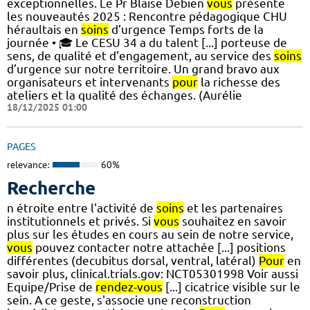
exceptionnelles. Le Pr Blaise Debien
vous
présente
les nouveautés 2025​ : Rencontre pédagogique CHU
héraultais en
soins
d’urgence Temps forts de la
journée​ • 🎓 Le CESU 34 a du talent [...] porteuse de
sens, de qualité et d’engagement, au service des
soins
d’urgence sur notre territoire. Un grand bravo aux
organisateurs et intervenants
pour
la richesse des
ateliers et la qualité des échanges. (Aurélie
18/12/2025 01:00
PAGES
relevance:
60%
Recherche
n étroite entre l'activité de
soins
et les partenaires
institutionnels et privés. Si
vous
souhaitez en savoir
plus sur les études en cours au sein de notre service,
vous
pouvez contacter notre attachée [...] positions
différentes (decubitus dorsal, ventral, latéral)
Pour
en
savoir plus, clinical.trials.gov: NCT05301998 Voir aussi
Equipe/Prise de
rendez-vous
[...] cicatrice visible sur le
sein. A ce geste, s'associe une reconstruction