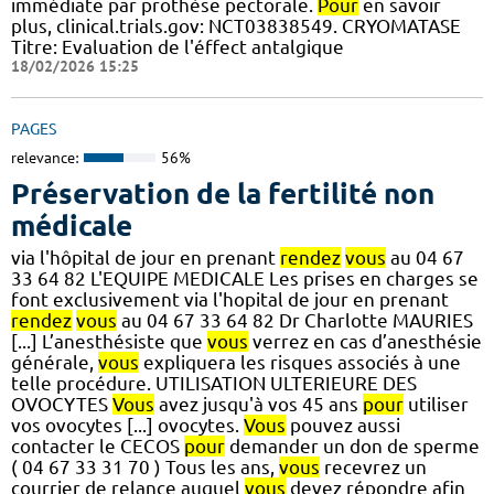
immédiate par prothèse pectorale.
Pour
en savoir
plus, clinical.trials.gov: NCT03838549. CRYOMATASE
Titre: Evaluation de l'éffect antalgique
18/02/2026 15:25
PAGES
relevance:
56%
Préservation de la fertilité non
médicale
via l'hôpital de jour en prenant
rendez
vous
au 04 67
33 64 82 L'EQUIPE MEDICALE Les prises en charges se
font exclusivement via l'hopital de jour en prenant
rendez
vous
au 04 67 33 64 82 Dr Charlotte MAURIES
[...] L’anesthésiste que
vous
verrez en cas d’anesthésie
générale,
vous
expliquera les risques associés à une
telle procédure. UTILISATION ULTERIEURE DES
OVOCYTES
Vous
avez jusqu'à vos 45 ans
pour
utiliser
vos ovocytes [...] ovocytes.
Vous
pouvez aussi
contacter le CECOS
pour
demander un don de sperme
( 04 67 33 31 70 ) Tous les ans,
vous
recevrez un
courrier de relance auquel
vous
devez répondre afin