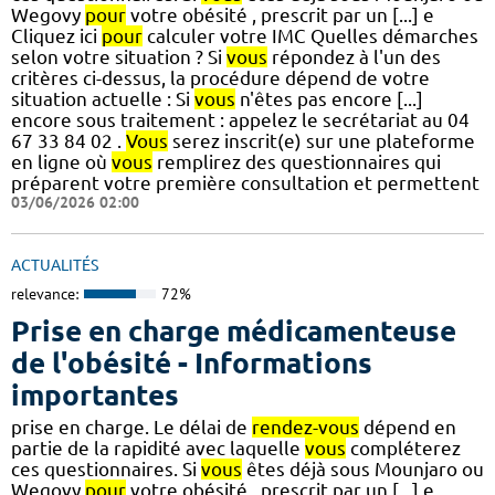
Wegovy
pour
votre obésité , prescrit par un [...] e
Cliquez ici
pour
calculer votre IMC Quelles démarches
selon votre situation ? Si
vous
répondez à l'un des
critères ci-dessus, la procédure dépend de votre
situation actuelle : Si
vous
n'êtes pas encore [...]
encore sous traitement : appelez le secrétariat au 04
67 33 84 02 .
Vous
serez inscrit(e) sur une plateforme
en ligne où
vous
remplirez des questionnaires qui
préparent votre première consultation et permettent
03/06/2026 02:00
ACTUALITÉS
relevance:
72%
Prise en charge médicamenteuse
de l'obésité - Informations
importantes
prise en charge. Le délai de
rendez-vous
dépend en
partie de la rapidité avec laquelle
vous
compléterez
ces questionnaires. Si
vous
êtes déjà sous Mounjaro ou
Wegovy
pour
votre obésité , prescrit par un [...] e