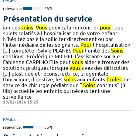
PAGES
relevance:
45%
Présentation du service
ion des
soins
.
Vous
pouvez la rencontrer
pour
tous
sujets relatifs à l'hospitalisation de votre enfant.
N'hésitez pas à la solliciter directement ou par
l'intermédiaire de les soignants.
Pour
l'hospitalisation
[...] complète : Sylvie PLANES
Pour
l'unité des
Soins
continus : Frédérique MICHEL L'assistante sociale :
Fabienne CARPINO Elle peut
vous
aider à trouver des
solutions pratiques lorsque
vous
avez des difficultés
[...] plastique et reconstructrice, urogénitale,
thoracique, digestive, les
soins
aux enfants
brûlés
. Le
service de chirurgie pédiatrique "
Soins
continus" (8
lits) accueille les enfants qui nécessitent une
surveillance
18/02/2026 15:25
PAGES
relevance:
53%