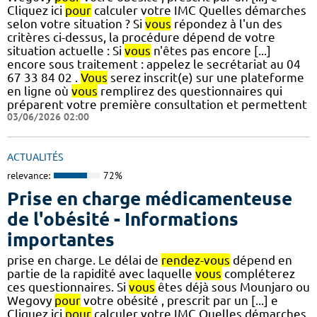
Cliquez ici
pour
calculer votre IMC Quelles démarches
selon votre situation ? Si
vous
répondez à l'un des
critères ci-dessus, la procédure dépend de votre
situation actuelle : Si
vous
n'êtes pas encore [...]
encore sous traitement : appelez le secrétariat au 04
67 33 84 02 .
Vous
serez inscrit(e) sur une plateforme
en ligne où
vous
remplirez des questionnaires qui
préparent votre première consultation et permettent
03/06/2026 02:00
ACTUALITÉS
relevance:
72%
Prise en charge médicamenteuse
de l'obésité - Informations
importantes
prise en charge. Le délai de
rendez-vous
dépend en
partie de la rapidité avec laquelle
vous
compléterez
ces questionnaires. Si
vous
êtes déjà sous Mounjaro ou
Wegovy
pour
votre obésité , prescrit par un [...] e
Cliquez ici
pour
calculer votre IMC Quelles démarches