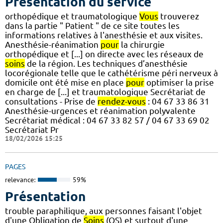
Présentation du service
orthopédique et traumatologique
Vous
trouverez
dans la partie " Patient " de ce site toutes les
informations relatives à l'anesthésie et aux visites.
Anesthésie-réanimation
pour
la chirurgie
orthopédique et [...] on directe avec les réseaux de
soins
de la région. Les techniques d’anesthésie
locorégionale telle que le cathétérisme péri nerveux à
domicile ont été mise en place
pour
optimiser la prise
en charge de [...] et traumatologique Secrétariat de
consultations - Prise de
rendez-vous
: 04 67 33 86 31
Anesthésie-urgences et réanimation polyvalente
Secrétariat médical : 04 67 33 82 57 / 04 67 33 69 02
Secrétariat Pr
18/02/2026 15:25
PAGES
relevance:
59%
Présentation
trouble paraphilique, aux personnes faisant l'objet
d'une Obligation de
Soins
(OS) et surtout d'une