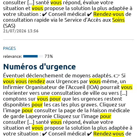
consulter [...] santé
vous
répond, évalue votre
situation et
vous
propose la solution la plus adaptée à
votre situation : ✔️ Conseil médical ✔️
Rendez-vous
de
consultation rapide via le Service d’Accès aux
Soins
(SAS)
21/07/2026 13:56
PAGES
relevance:
73%
Numéros d'urgence
Éventuel déclenchement de moyens adaptés. 👉 Si
vous
vous
rendez
aux Urgences par
vous
-même, un
Infirmier Organisateur de l'Accueil (IOA) pourrait
vous
réorienter vers une consultation de ville ou vers [...]
comptons sur
vous
pour
que les urgences restent
disponibles
pour
les cas les plus graves. Cliquez sur
l'image
pour
consulter la page de la Maison médicale
de garde Lapeyronie Cliquez sur l'image
pour
consulter [...] santé
vous
répond, évalue votre
situation et
vous
propose la solution la plus adaptée à
votre situation : ✔️ Conseil médical ✔️
Rendez-vous
de