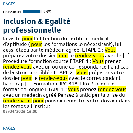
PAGES
relevance:
93%
Inclusion & Egalité
professionnelle
la visite
pour
l’obtention du certificat médical
d’aptitude (
pour
les formations le nécessitant), lui
aussi établi par le médecin agréé. ETAPE 2 :
Vous
préparez votre dossier
pour
le
rendez-vous
avec le [...]
Procédure formation courte ETAPE 1 :
Vous
prenez
rendez-vous
avec un ou une correspondante handicap
de la structure ciblée ETAPE 2 :
Vous
préparez votre
dossier
pour
le
rendez-vous
avec le correspondant
handicap [...] Formation JPG 318,1 Ko Procédure
formation longue ETAPE 1 :
Vous
prenez
rendez-vous
avec un médecin agréé Pensez à anticiper la prise du
rendez-vous
pour
pouvoir remettre votre dossier dans
les temps à l’institut
08/04/2026 16:00
PAGES