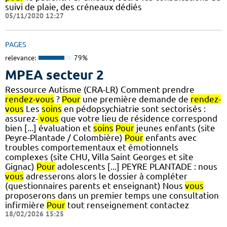
suivi de plaie, des créneaux dédiés
05/11/2020 12:27
PAGES
relevance:
79%
MPEA secteur 2
Ressource Autisme (CRA-LR) Comment prendre
rendez-vous
?
Pour
une première demande de
rendez-
vous
Les
soins
en pédopsychiatrie sont sectorisés :
assurez-
vous
que votre lieu de résidence correspond
bien [...] évaluation et
soins
Pour
jeunes enfants (site
Peyre-Plantade / Colombière)
Pour
enfants avec
troubles comportementaux et émotionnels
complexes (site CHU, Villa Saint Georges et site
Gignac)
Pour
adolescents [...] PEYRE PLANTADE : nous
vous
adresserons alors le dossier à compléter
(questionnaires parents et enseignant) Nous
vous
proposerons dans un premier temps une consultation
infirmière
Pour
tout renseignement contactez
18/02/2026 15:25