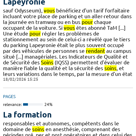
Lapeyronie
sauf Odysseum),
vous
bénéficiez d’un tarif forfaitaire
incluant votre place de parking et un aller-retour dans
la journée en tramway ou en bus
pour
chaque
occupant de la voiture. Si
vous
êtes abonné TaM [...]
Une étude
pour
régler les problèmes de
stationnement au sein de celui-ci a révélé que le tiers
du parking Lapeyronie était le plus souvent occupé
par des véhicules de personnes se
rendant
au campus
situé [...] managériales. Les Indicateurs de Qualité et
de Sécurité des
Soins
(IQSS) permettent d'évaluer de
manière fiable la qualité et la sécurité des
soins
, et
leurs variations dans le temps, par la mesure d'un état
18/02/2026 15:25
PAGES
relevance:
24%
La formation
responsables et autonomes, compétents dans le
domaine de
soins
en anesthésie, comprenant des
périodes pré, per et post opératoires et dans celui des