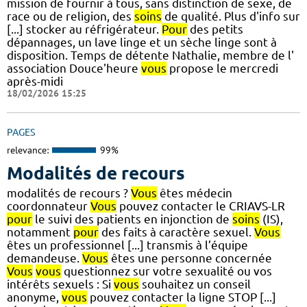
mission de fournir à tous, sans distinction de sexe, de
race ou de religion, des
soins
de qualité. Plus d'info sur
[...] stocker au réfrigérateur.
Pour
des petits
dépannages, un lave linge et un sèche linge sont à
disposition. Temps de détente Nathalie, membre de l'
association Douce'heure
vous
propose le mercredi
après-midi
18/02/2026 15:25
PAGES
relevance:
99%
Modalités de recours
modalités de recours ?
Vous
êtes médecin
coordonnateur
Vous
pouvez contacter le CRIAVS-LR
pour
le suivi des patients en injonction de
soins
(IS),
notamment
pour
des faits à caractère sexuel.
Vous
êtes un professionnel [...] transmis à l’équipe
demandeuse.
Vous
êtes une personne concernée
Vous
vous
questionnez sur votre sexualité ou vos
intérêts sexuels : Si
vous
souhaitez un conseil
anonyme,
vous
pouvez contacter la ligne STOP [...]