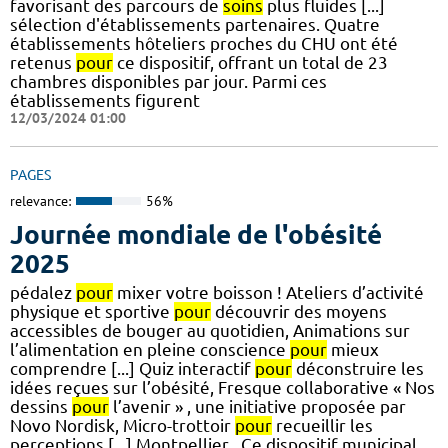
favorisant des parcours de
soins
plus fluides [...]
sélection d'établissements partenaires. Quatre
établissements hôteliers proches du CHU ont été
retenus
pour
ce dispositif, offrant un total de 23
chambres disponibles par jour. Parmi ces
établissements figurent
12/03/2024 01:00
PAGES
relevance:
56%
Journée mondiale de l'obésité
2025
pédalez
pour
mixer votre boisson ! Ateliers d’activité
physique et sportive
pour
découvrir des moyens
accessibles de bouger au quotidien, Animations sur
l’alimentation en pleine conscience
pour
mieux
comprendre [...] Quiz interactif
pour
déconstruire les
idées reçues sur l’obésité, Fresque collaborative « Nos
dessins
pour
l’avenir » , une initiative proposée par
Novo Nordisk, Micro-trottoir
pour
recueillir les
perceptions [...] Montpellier . Ce dispositif municipal