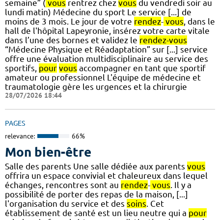
semaine” (
vous
rentrez chez
vous
du vendredi soir au
lundi matin) Médecine du sport Le service [...] de
moins de 3 mois. Le jour de votre
rendez
-
vous
, dans le
hall de l'hôpital Lapeyronie, insérez votre carte vitale
dans l’une des bornes et validez le
rendez-vous
“Médecine Physique et Réadaptation” sur [...] service
offre une évaluation multidisciplinaire au service des
sportifs,
pour
vous
accompagner en tant que sportif
amateur ou professionnel L'équipe de médecine et
traumatologie gère les urgences et la chirurgie
28/07/2026 18:44
PAGES
relevance:
66%
Mon bien-être
Salle des parents Une salle dédiée aux parents
vous
offrira un espace convivial et chaleureux dans lequel
échanges, rencontres sont au
rendez
-
vous
. Il y a
possibilité de porter des repas de la maison, [...]
l'organisation du service et des
soins
. Cet
établissement de santé est un lieu neutre qui a
pour