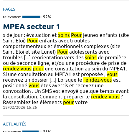
PAGES
relevance:
92%
MPEA secteur 1
s de jour : évaluation et
soins
Pour
jeunes enfants (site
Saint Eloi)
Pour
enfants avec troubles
comportementaux et émotionnels complexes (site
Saint Eloi et site Lunel)
Pour
adolescents avec
troubles [...] réorientation vers des
soins
de première
ou de seconde ligne, et/ou une procédure de prise de
rendez-vous
pour
une consultation au sein du MPEA1.
Si une consultation au MPEA1 est proposée ,
vous
recevrez un dossier [...] Lorsque le
rendez-vous
est
positionné
vous
êtes avertis et recevez une
convocation . Un SMS est envoyé quelque temps avant
la consultation. Comment préparer le
rendez-vous
?
Rassemblez les éléments
pour
votre
18/02/2026 15:25
ACTUALITÉS
relevance:
85%