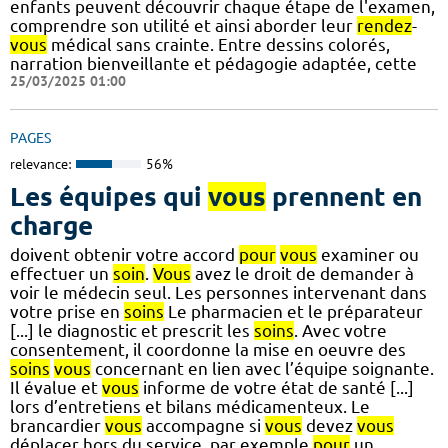
enfants peuvent découvrir chaque étape de l'examen,
comprendre son utilité et ainsi aborder leur
rendez
-
vous
médical sans crainte. Entre dessins colorés,
narration bienveillante et pédagogie adaptée, cette
25/03/2025 01:00
PAGES
relevance:
56%
Les équipes qui
vous
prennent en
charge
doivent obtenir votre accord
pour
vous
examiner ou
effectuer un
soin
.
Vous
avez le droit de demander à
voir le médecin seul. Les personnes intervenant dans
votre prise en
soins
Le pharmacien et le préparateur
[...] le diagnostic et prescrit les
soins
. Avec votre
consentement, il coordonne la mise en oeuvre des
soins
vous
concernant en lien avec l’équipe soignante.
Il évalue et
vous
informe de votre état de santé [...]
lors d’entretiens et bilans médicamenteux. Le
brancardier
vous
accompagne si
vous
devez
vous
déplacer hors du service, par exemple
pour
un