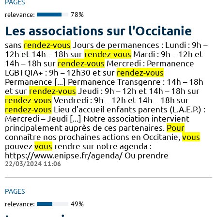
PAGES
relevance:
78%
Les associations sur l'Occitanie
sans
rendez-vous
Jours de permanences : Lundi : 9h –
12h et 14h – 18h sur
rendez-vous
Mardi : 9h – 12h et
14h – 18h sur
rendez-vous
Mercredi : Permanence
LGBTQIA+ : 9h – 12h30 et sur
rendez-vous
Permanence [...] Permanence Transgenre : 14h – 18h
et sur
rendez-vous
Jeudi : 9h – 12h et 14h – 18h sur
rendez-vous
Vendredi : 9h – 12h et 14h – 18h sur
rendez-vous
Lieu d’accueil enfants parents (L.A.E.P.) :
Mercredi – Jeudi [...] Notre association intervient
principalement auprès de ces partenaires.
Pour
connaître nos prochaines actions en Occitanie,
vous
pouvez
vous
rendre sur notre agenda :
https://www.enipse.fr/agenda/ Ou prendre
22/03/2024 11:06
PAGES
relevance:
49%