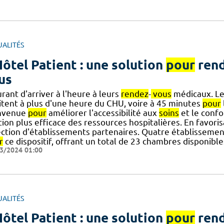
UALITÉS
Hôtel Patient : une solution
pour
rend
us
rant d'arriver à l'heure à leurs
rendez
-
vous
médicaux. Les
itent à plus d'une heure du CHU, voire à 45 minutes
pour
nvenue
pour
améliorer l'accessibilité aux
soins
et le confo
tion plus efficace des ressources hospitalières. En favori
ection d'établissements partenaires. Quatre établissemen
r
ce dispositif, offrant un total de 23 chambres disponible
3/2024 01:00
UALITÉS
Hôtel Patient : une solution
pour
rend