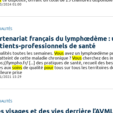
3/2024 01:00
UALITÉS
rtenariat français du lymphœdème : 
tients-professionnels de santé
ualités toutes les semaines.
Vous
avez un lymphœdème prim
 atteint de cette maladie chronique ?
Vous
cherchez des i
s://lympho.fr/ [...] des pratiques de santé, recueil des b
ès aux
soins
de qualité
pour
tous sur tous les territoires d
lleure prise
1/2021 15:29
UALITÉS
s visages et des vies derrière l’AVM