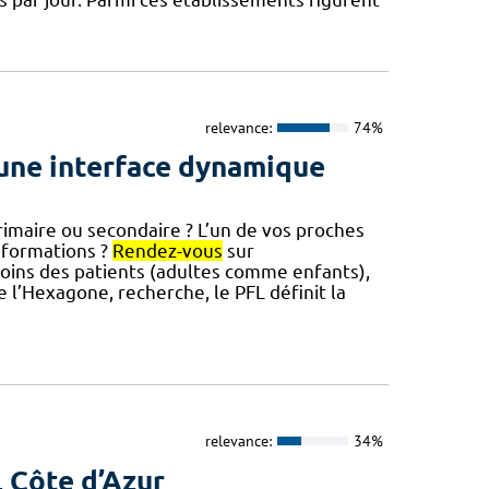
relevance:
74%
une interface dynamique
aire ou secondaire ? L’un de vos proches
nformations ?
Rendez-vous
sur
esoins des patients (adultes comme enfants),
e l’Hexagone, recherche, le PFL définit la
relevance:
34%
L Côte d’Azur