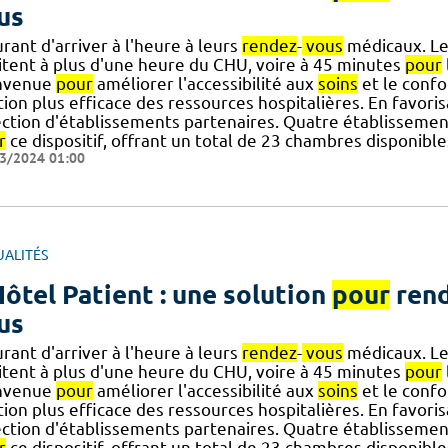
us
rant d'arriver à l'heure à leurs
rendez
-
vous
médicaux. Les
itent à plus d'une heure du CHU, voire à 45 minutes
pour
nvenue
pour
améliorer l'accessibilité aux
soins
et le confo
tion plus efficace des ressources hospitalières. En favori
ection d'établissements partenaires. Quatre établissemen
r
ce dispositif, offrant un total de 23 chambres disponible
3/2024 01:00
UALITÉS
Hôtel Patient : une solution
pour
rend
us
rant d'arriver à l'heure à leurs
rendez
-
vous
médicaux. Les
itent à plus d'une heure du CHU, voire à 45 minutes
pour
nvenue
pour
améliorer l'accessibilité aux
soins
et le confo
tion plus efficace des ressources hospitalières. En favori
ection d'établissements partenaires. Quatre établissemen
r
ce dispositif, offrant un total de 23 chambres disponible