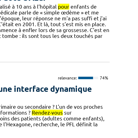
lisé à 10 ans à l’hôpital
pour
enfants de
édicale parle de « simple œdème » et me
l’époque, leur réponse ne m’a pas suffi et j’ai
était en 2001. Et là, tout s’est mis en place.
mmence à enfler lors de sa grossesse. C’est en
c tombe : ils sont tous les deux touchés par
relevance:
74%
une interface dynamique
aire ou secondaire ? L’un de vos proches
nformations ?
Rendez-vous
sur
esoins des patients (adultes comme enfants),
e l’Hexagone, recherche, le PFL définit la