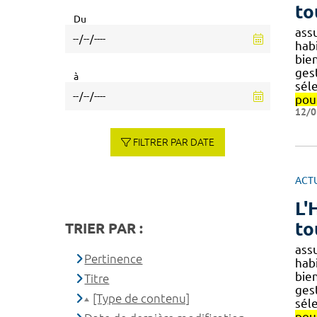
to
Du
assu
hab
bie
ges
à
sél
pou
12/0
FILTRER PAR DATE
ACT
L'
to
TRIER PAR :
assu
Pertinence
hab
bie
Titre
ges
[Type de contenu]
sél
pou