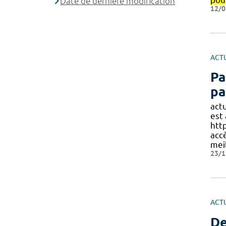
Date de dernière modification
12/0
ACT
Pa
pa
act
est
http
acc
mei
23/1
ACT
De