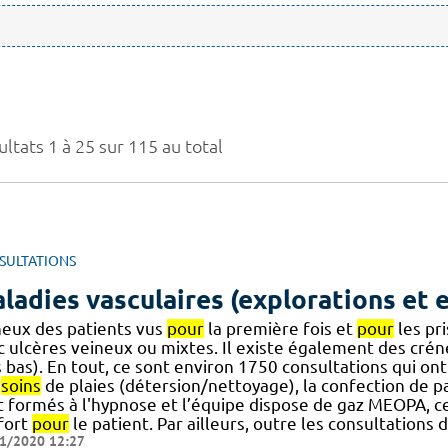
ltats 1 à 25 sur 115 au total
SULTATIONS
ladies vasculaires (explorations et 
neux des patients vus
pour
la première fois et
pour
les pr
c ulcères veineux ou mixtes. Il existe également des cré
 bas). En tout, ce sont environ 1750 consultations qui ont 
s
soins
de plaies (détersion/nettoyage), la confection de pa
t formés à l'hypnose et l’équipe dispose de gaz MEOPA, ce
fort
pour
le patient. Par ailleurs, outre les consultations 
1/2020 12:27