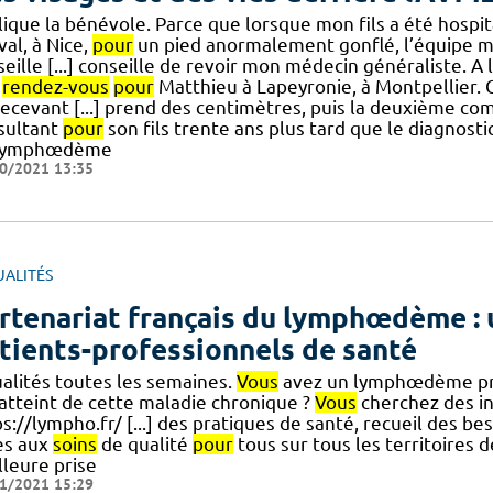
ique la bénévole. Parce que lorsque mon fils a été hospita
al, à Nice,
pour
un pied anormalement gonflé, l’équipe m
eille [...] conseille de revoir mon médecin généraliste. A 
s
rendez-vous
pour
Matthieu à Lapeyronie, à Montpellier. C’
recevant [...] prend des centimètres, puis la deuxième co
sultant
pour
son fils trente ans plus tard que le diagnosti
lymphœdème
0/2021 13:35
UALITÉS
rtenariat français du lymphœdème : 
tients-professionnels de santé
ualités toutes les semaines.
Vous
avez un lymphœdème prim
 atteint de cette maladie chronique ?
Vous
cherchez des i
s://lympho.fr/ [...] des pratiques de santé, recueil des b
ès aux
soins
de qualité
pour
tous sur tous les territoires d
lleure prise
1/2021 15:29