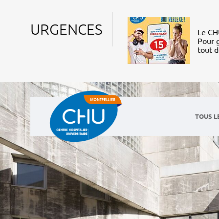
URGENCES
Le CHU
Pour g
tout 
TOUS L