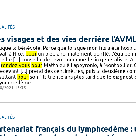
UALITÉS
s visages et des vies derrière l’AVM
ique la bénévole. Parce que lorsque mon fils a été hospita
al, à Nice,
pour
un pied anormalement gonflé, l’équipe m
eille [...] conseille de revoir mon médecin généraliste. A 
s
rendez-vous
pour
Matthieu à Lapeyronie, à Montpellier. C’
recevant [...] prend des centimètres, puis la deuxième co
sultant
pour
son fils trente ans plus tard que le diagnosti
lymphœdème
0/2021 13:35
UALITÉS
rtenariat français du lymphœdème : 