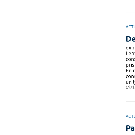
ACT
De
expl
Lenv
cons
pri
En 
con
un 
19/1
ACT
Pa