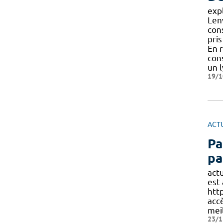
expl
Lenv
cons
pri
En 
con
un 
19/1
ACT
Pa
pa
act
est
http
acc
mei
23/1