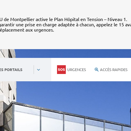
 de Montpellier active le Plan Hôpital en Tension – Niveau 1.
arantir une prise en charge adaptée à chacun, appelez le 15 av
déplacement aux urgences.
URGENCES
ACCÈS RAPIDES
ES PORTAILS