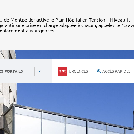
 de Montpellier active le Plan Hôpital en Tension – Niveau 1.
arantir une prise en charge adaptée à chacun, appelez le 15 av
déplacement aux urgences.
URGENCES
ACCÈS RAPIDES
ES PORTAILS