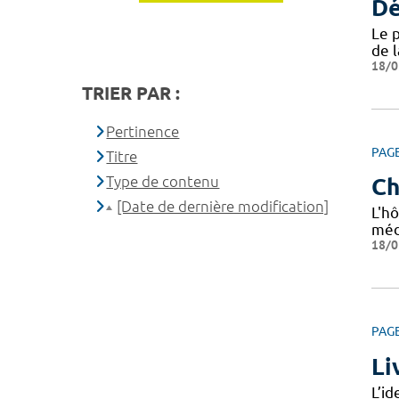
Dé
Le 
de 
18/0
TRIER PAR :
Pertinence
PAG
Titre
Type de contenu
Ch
[Date de dernière modification]
L'hô
méd
18/0
PAG
Li
L’i