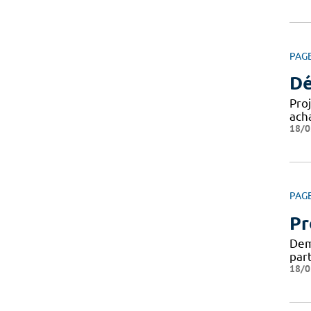
PAG
Dé
Pro
ach
18/0
PAG
Pr
Dema
par
18/0