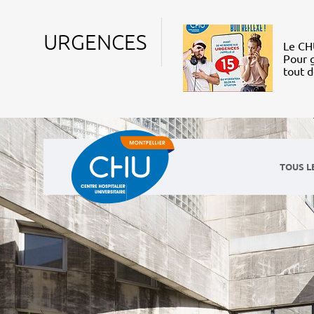
URGENCES
Le CHU
Pour g
tout 
TOUS L