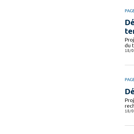
PAG
Dé
te
Pro
du 
18/0
PAG
Dé
Pro
rec
18/0