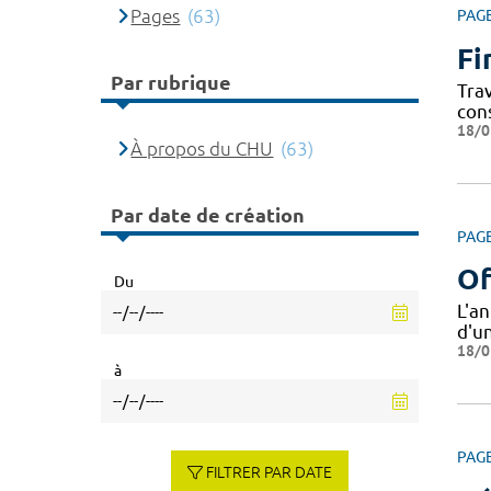
Pages
(63)
PAG
Fi
Par rubrique
Tra
con
18/0
À propos du CHU
(63)
Par date de création
PAG
Of
Du
L'a
d'u
18/0
à
PAG
FILTRER PAR DATE