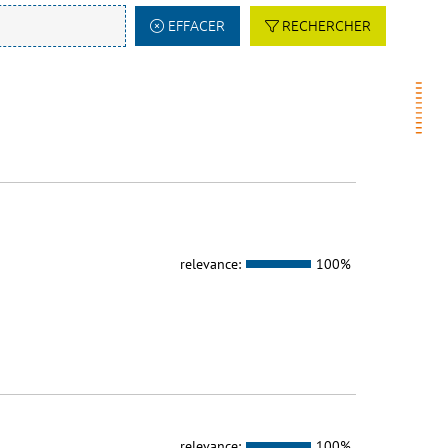
EFFACER
RECHERCHER
relevance:
100%
relevance:
100%