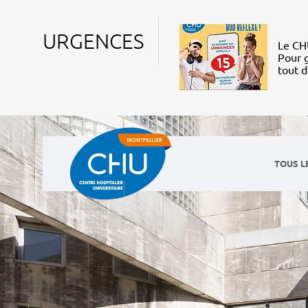
URGENCES
Le CHU
Pour g
tout 
TOUS L