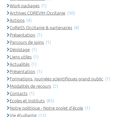
Work packages
(1)
Archives COREVIH Occitanie
(30)
Actions
(4)
CoReSS Occitanie & partenaires
(4)
Présentation
(1)
Parcours de soins
(1)
Dépistage
(1)
Liens utiles
(1)
Actualités
(1)
Présentation
(1)
Formations, journées scientifiques grand public
(1)
Modalités de recours
(2)
Contacts
(1)
Ecoles et instituts
(85)
Notre politique - Notre projet d'école
(1)
Vie étudiante
(15)