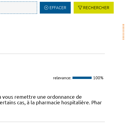
EFFACER
RECHERCHER
relevance:
100%
é à vous remettre une ordonnance de
rtains cas, à la pharmacie hospitalière. Phar