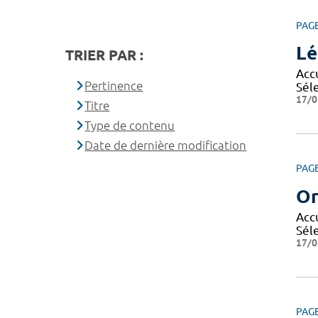
PAG
Lé
TRIER PAR :
Accu
Pertinence
Séle
17/0
Titre
Type de contenu
Date de dernière modification
PAG
Or
Accu
Séle
17/0
PAG