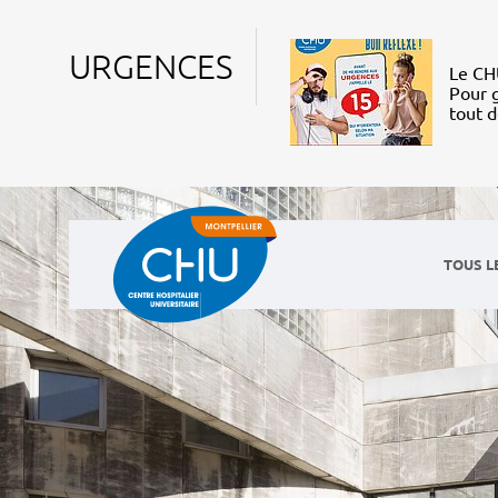
URGENCES
Le CHU
Pour g
tout 
TOUS L