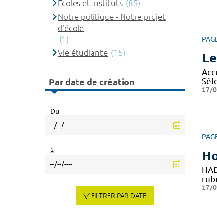
Ecoles et instituts
(85)
Notre politique - Notre projet
d'école
(1)
PAG
Vie étudiante
(15)
Le
Accu
Séle
Par date de création
17/0
Du
PAG
à
Ho
HAD
rubr
17/0
FILTRER PAR DATE