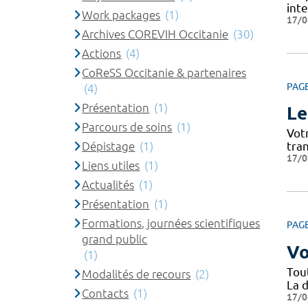
int
Work packages
(1)
17/0
Archives COREVIH Occitanie
(30)
Actions
(4)
CoReSS Occitanie & partenaires
PAG
(4)
Présentation
(1)
Le
Parcours de soins
(1)
Vot
Dépistage
(1)
tra
17/0
Liens utiles
(1)
Actualités
(1)
Présentation
(1)
Formations, journées scientifiques
PAG
grand public
Vo
(1)
Tou
Modalités de recours
(2)
La d
Contacts
(1)
17/0