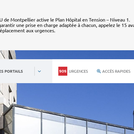
 de Montpellier active le Plan Hôpital en Tension – Niveau 1.
arantir une prise en charge adaptée à chacun, appelez le 15 av
déplacement aux urgences.
URGENCES
ACCÈS RAPIDES
ES PORTAILS