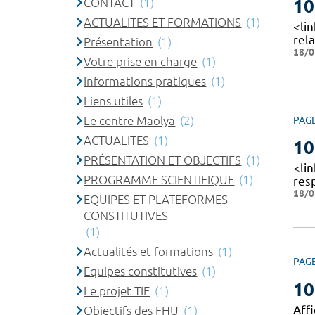
CONTACT
(1)
10
ACTUALITES ET FORMATIONS
(1)
<li
rela
Présentation
(1)
18/0
Votre prise en charge
(1)
Informations pratiques
(1)
Liens utiles
(1)
Le centre Maolya
(2)
PAG
ACTUALITES
(1)
10
PRÉSENTATION ET OBJECTIFS
(1)
<li
PROGRAMME SCIENTIFIQUE
(1)
res
18/0
EQUIPES ET PLATEFORMES
CONSTITUTIVES
(1)
Actualités et formations
(1)
PAG
Equipes constitutives
(1)
10
Le projet TIE
(1)
Affi
Objectifs des FHU
(1)