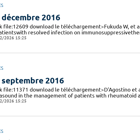
ES
 décembre 2016
k file:12609 download le téléchargement>Fukuda W, et al.,
patientswith resolved infection on immunosuppressivether
2/2026 15:25
ES
 septembre 2016
nk file:11371 download le téléchargement>D'Agostino et a
rasound in the management of patients with rheumatoid art
2/2026 15:25
ES