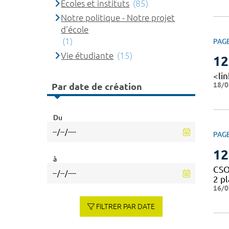
Ecoles et instituts
(85)
Notre politique - Notre projet
d'école
(1)
PAG
Vie étudiante
(15)
12
<li
18/0
Par date de création
Du
PAG
12
à
CSO
2 p
16/0
FILTRER PAR DATE