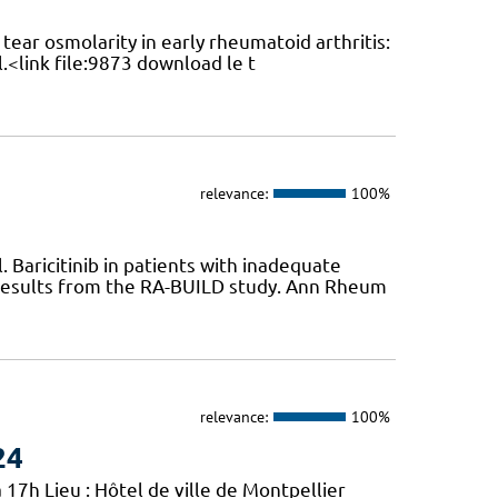
ear osmolarity in early rheumatoid arthritis:
l.<link file:9873 download le t
relevance:
100%
Baricitinib in patients with inadequate
 results from the RA-BUILD study. Ann Rheum
relevance:
100%
24
 17h Lieu : Hôtel de ville de Montpellier