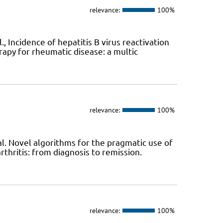
relevance:
100%
 Incidence of hepatitis B virus reactivation
apy for rheumatic disease: a multic
relevance:
100%
l. Novel algorithms for the pragmatic use of
hritis: from diagnosis to remission.
relevance:
100%