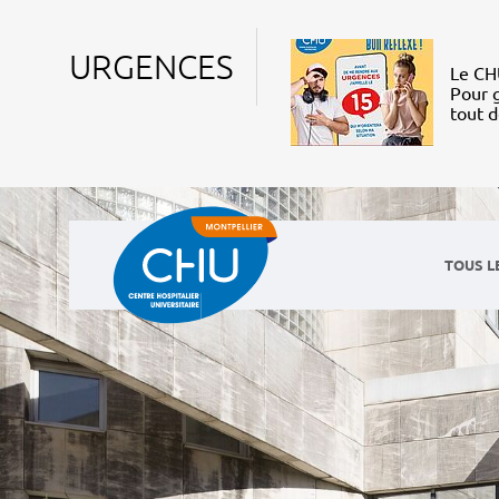
URGENCES
Le CHU
Pour g
tout 
TOUS L