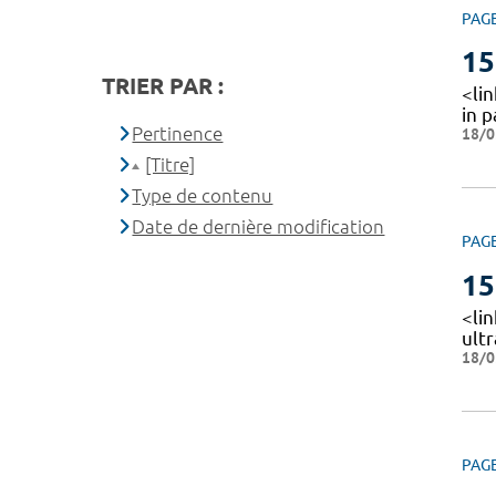
PAG
15
TRIER PAR :
<lin
in 
Pertinence
18/0
[Titre]
Type de contenu
Date de dernière modification
PAG
15
<li
ult
18/0
PAG