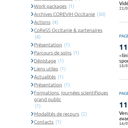
Vid
Work packages
(1)
22/0
Archives COREVIH Occitanie
(30)
Actions
(4)
CoReSS Occitanie & partenaires
PAG
(4)
Présentation
(1)
11
Parcours de soins
(1)
<lin
Dépistage
(1)
spo
18/0
Liens utiles
(1)
Actualités
(1)
Présentation
(1)
Formations, journées scientifiques
PAG
grand public
11
(1)
Vend
Modalités de recours
(2)
ava
Contacts
(1)
16/0