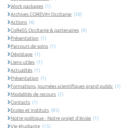
Work packages
(1)
Archives COREVIH Occitanie
(30)
Actions
(4)
CoReSS Occitanie & partenaires
(4)
Présentation
(1)
Parcours de soins
(1)
Dépistage
(1)
Liens utiles
(1)
Actualités
(1)
Présentation
(1)
Formations, journées scientifiques grand public
(1)
Modalités de recours
(2)
Contacts
(1)
Ecoles et instituts
(85)
Notre politique - Notre projet d'école
(1)
Vie étudiante
(15)