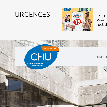
URGENCES
Le CHU
Pour g
tout 
TOUS L