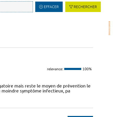
EFFACER
RECHERCHER
relevance:
100%
atoire mais reste le moyen de prévention le
 au moindre symptôme infectieux, pa