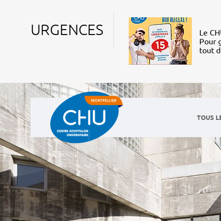
URGENCES
Le CHU
Pour g
tout 
TOUS L