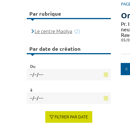
PAG
Par rubrique
Or
Pr.
neu
Le centre Maolya
(2)
Rav
05/0
Par date de création
Du
à
FILTRER PAR DATE