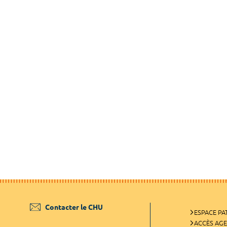
Contacter le CHU
ESPACE PA
ACCÈS AG