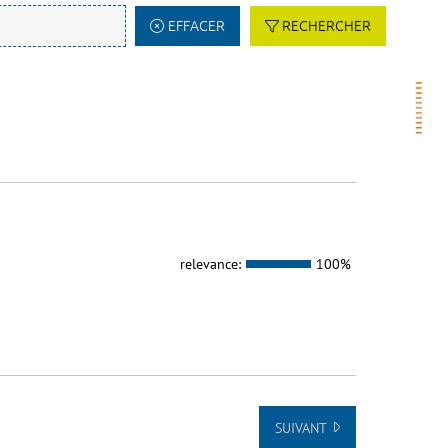
EFFACER
RECHERCHER
relevance:
100%
SUIVANT