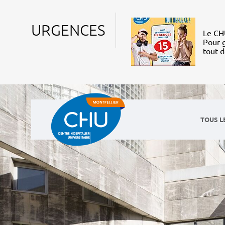
URGENCES
Le CHU
Pour g
tout 
TOUS L