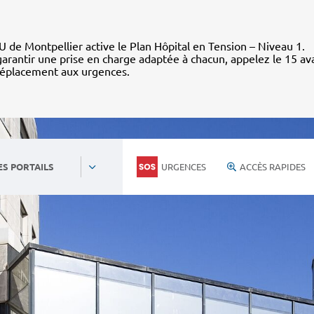
 de Montpellier active le Plan Hôpital en Tension – Niveau 1.
arantir une prise en charge adaptée à chacun, appelez le 15 av
déplacement aux urgences.
URGENCES
ACCÈS RAPIDES
ES PORTAILS