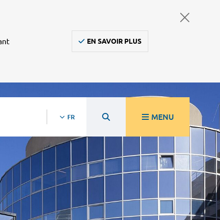
ant
EN SAVOIR PLUS
MENU
FR