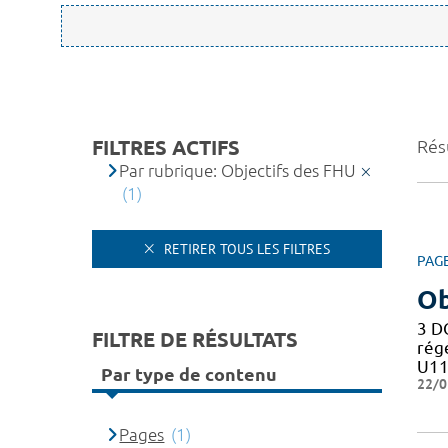
FILTRES ACTIFS
Résu
Par rubrique: Objectifs des FHU
(1)
RETIRER TOUS LES FILTRES
PAG
Ob
3 D
FILTRE DE RÉSULTATS
rég
U11
Par type de contenu
22/0
Pages
(1)