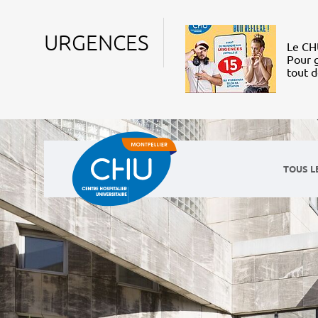
URGENCES
Le CHU
Pour g
tout 
TOUS L