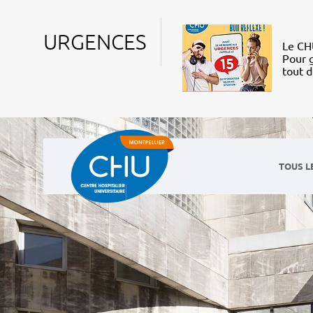
URGENCES
Le CHU
Pour g
tout 
TOUS L