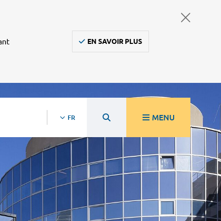
ant
EN SAVOIR PLUS
MENU
FR