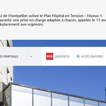
 de Montpellier active le Plan Hôpital en Tension – Niveau 1.
arantir une prise en charge adaptée à chacun, appelez le 15 av
déplacement aux urgences.
URGENCES
ACCÈS RAPIDES
ES PORTAILS