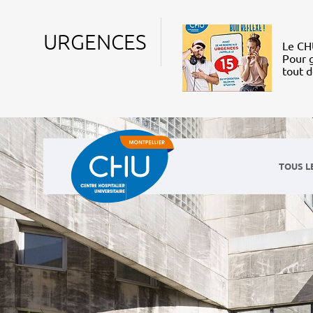
URGENCES
Le CHU
Pour g
tout 
TOUS L