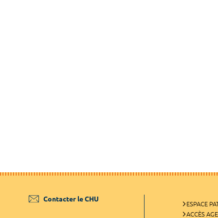
Contacter le CHU
ESPACE PA
ACCÈS AG