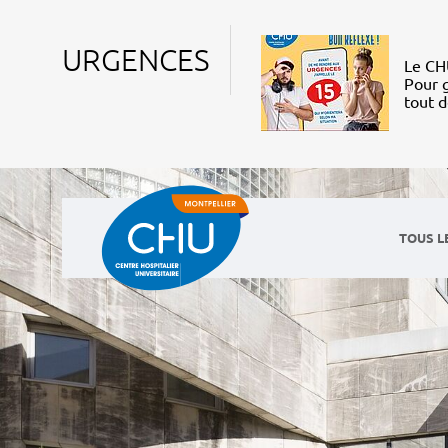
URGENCES
Le CHU
Pour g
tout 
TOUS L