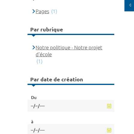
Pages
(1)
Par rubrique
Notre politique - Notre projet
d'école
(1)
Par date de création
Du
à