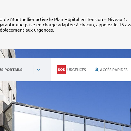
 de Montpellier active le Plan Hôpital en Tension – Niveau 1.
arantir une prise en charge adaptée à chacun, appelez le 15 av
déplacement aux urgences.
URGENCES
ACCÈS RAPIDES
ES PORTAILS