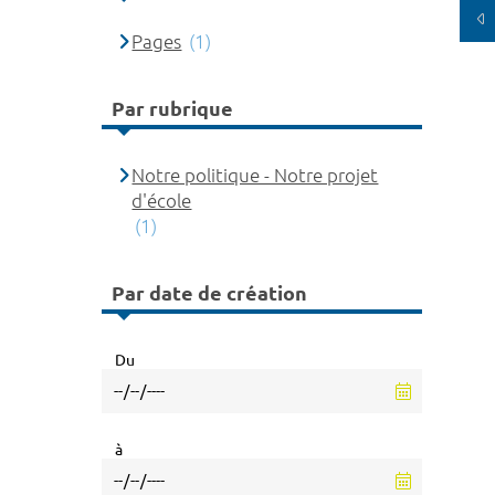
Pages
(1)
Par rubrique
Notre politique - Notre projet
d'école
(1)
Par date de création
Du
à