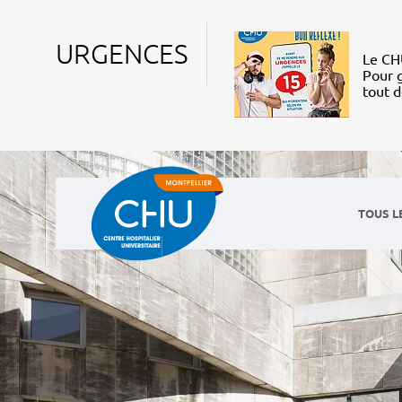
URGENCES
Le CHU
Pour g
tout 
TOUS L