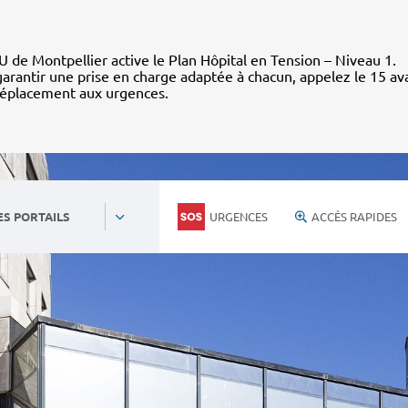
 de Montpellier active le Plan Hôpital en Tension – Niveau 1.
arantir une prise en charge adaptée à chacun, appelez le 15 av
déplacement aux urgences.
URGENCES
ACCÈS RAPIDES
ES PORTAILS