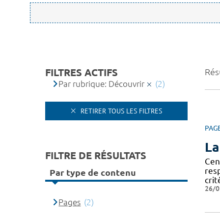
FILTRES ACTIFS
Résu
Par rubrique: Découvrir
(2)
RETIRER TOUS LES FILTRES
PAG
La
FILTRE DE RÉSULTATS
Cen
res
Par type de contenu
crit
26/0
Pages
(2)