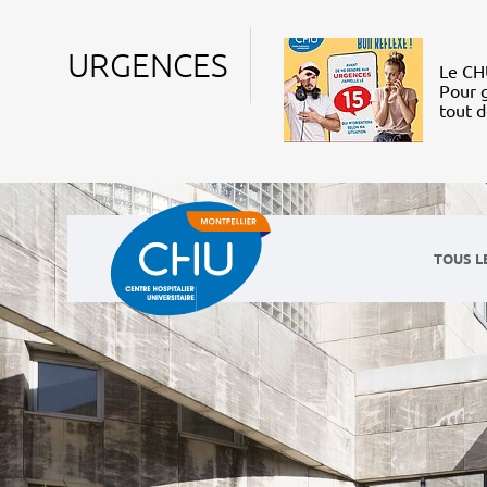
URGENCES
Le CHU
Pour g
tout 
TOUS L