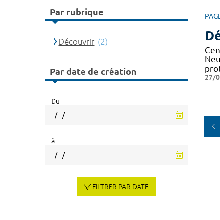
Par rubrique
PAG
Dé
Découvrir
(2)
Cen
Neu
pro
Par date de création
27/0
Du
à
FILTRER PAR DATE