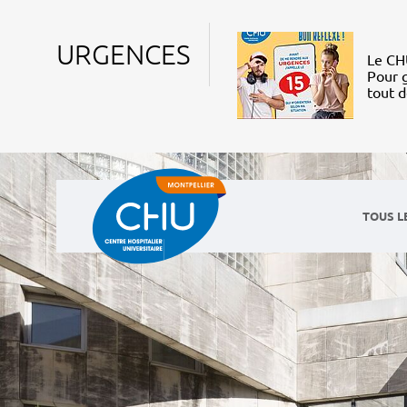
URGENCES
Le CHU
Pour g
tout 
TOUS L