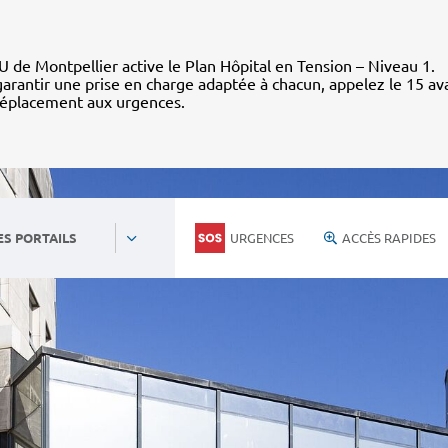
 de Montpellier active le Plan Hôpital en Tension – Niveau 1.
arantir une prise en charge adaptée à chacun, appelez le 15 av
déplacement aux urgences.
URGENCES
ACCÈS RAPIDES
ES PORTAILS