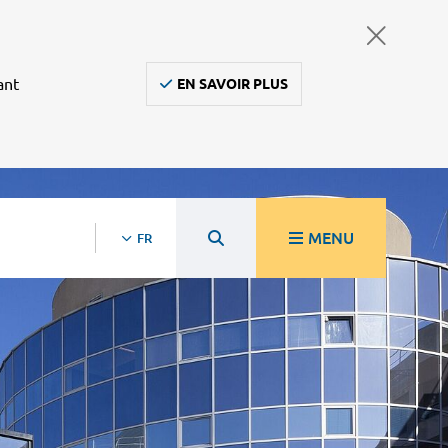
ant
EN SAVOIR PLUS
MENU
FR