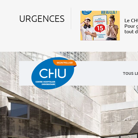
URGENCES
Le CHU
Pour g
tout 
TOUS L