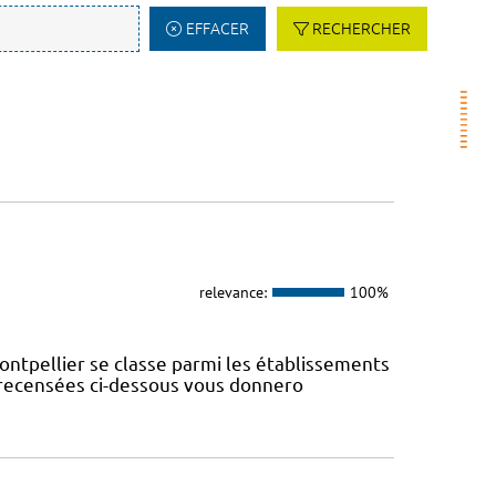
EFFACER
RECHERCHER
relevance:
100%
ontpellier se classe parmi les établissements
s recensées ci-dessous vous donnero