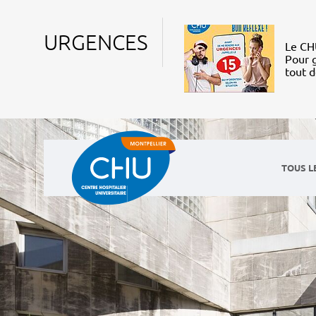
URGENCES
Le CHU
Pour g
tout 
TOUS L