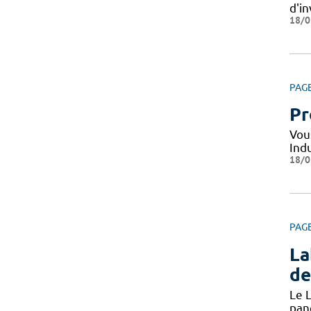
d'i
18/0
PAG
Pr
Vou
Indu
18/0
PAG
La
de
Le L
pan