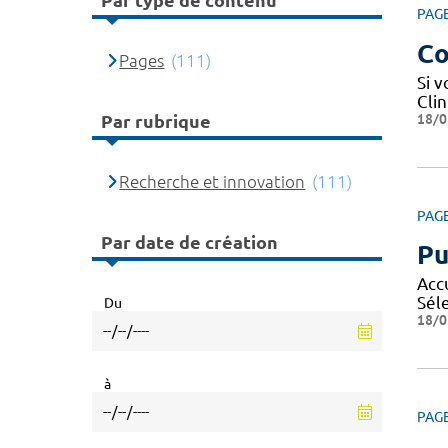
Par type de contenu
PAG
Co
Pages
(111)
Si 
Cli
18/0
Par rubrique
Recherche et innovation
(111)
PAG
Par date de création
Pu
Acc
Sél
Du
18/0
à
PAG