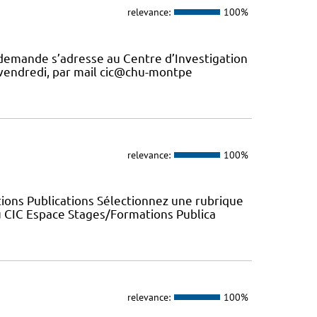
relevance:
100%
 demande s’adresse au Centre d’Investigation
u vendredi, par mail cic@chu-montpe
relevance:
100%
ions Publications Sélectionnez une rubrique
u CIC Espace Stages/Formations Publica
relevance:
100%