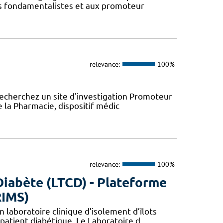
urs fondamentalistes et aux promoteur
relevance:
100%
recherchez un site d'investigation Promoteur
e la Pharmacie, dispositif médic
relevance:
100%
Diabète (LTCD) - Plateforme
RIMS)
 laboratoire clinique d’isolement d’îlots
patient diabétique. Le Laboratoire d