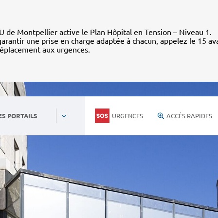
 de Montpellier active le Plan Hôpital en Tension – Niveau 1.
arantir une prise en charge adaptée à chacun, appelez le 15 av
déplacement aux urgences.
URGENCES
ACCÈS RAPIDES
ES PORTAILS