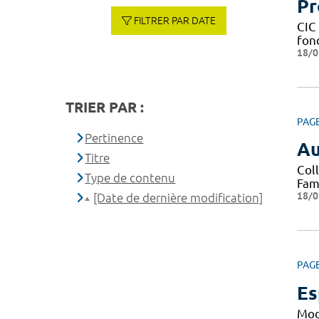
Pr
FILTRER PAR DATE
CIC 
fond
18/0
TRIER PAR :
PAG
Pertinence
Au
Titre
Col
Type de contenu
Fami
18/0
[Date de dernière modification]
PAG
Es
Mod