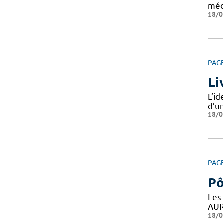
méd
18/0
PAG
Li
L’i
d’un
18/0
PAG
Pô
Les
AUR
18/0