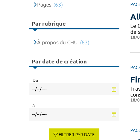
Pages
(63)
PAG
Al
Par rubrique
Le 
de 
18/0
À propos du CHU
(63)
Par date de création
PAG
Fi
Du
Tra
con
18/0
à
PAG
FILTRER PAR DATE