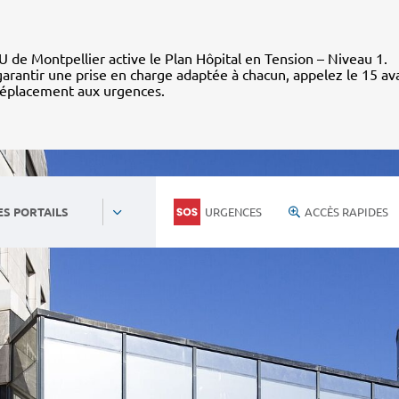
 de Montpellier active le Plan Hôpital en Tension – Niveau 1.
arantir une prise en charge adaptée à chacun, appelez le 15 av
déplacement aux urgences.
URGENCES
ACCÈS RAPIDES
ES PORTAILS