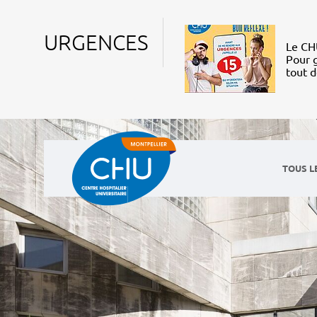
URGENCES
Le CHU
Pour g
tout 
TOUS L