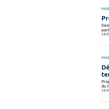
PAG
Pr
Dema
par
18/0
PAG
Dé
te
Pro
du 
18/0