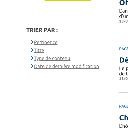
Of
L'a
d'u
18/0
TRIER PAR :
Pertinence
PAG
Titre
Type de contenu
Dé
Date de dernière modification
Le 
de 
18/0
PAG
Ch
L'hô