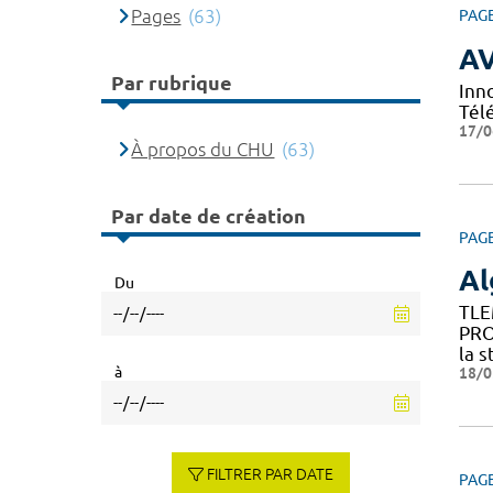
Pages
(63)
PAG
A
Par rubrique
Inn
Tél
17/0
À propos du CHU
(63)
Par date de création
PAG
Al
Du
TLE
PRO
la s
à
18/0
FILTRER PAR DATE
PAG