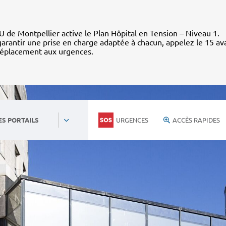
 de Montpellier active le Plan Hôpital en Tension – Niveau 1.
arantir une prise en charge adaptée à chacun, appelez le 15 av
déplacement aux urgences.
URGENCES
ACCÈS RAPIDES
ES PORTAILS