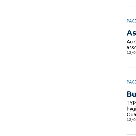
PAG
As
Au 
ass
18/0
PAG
Bu
TYP
hyg
Oua
18/0