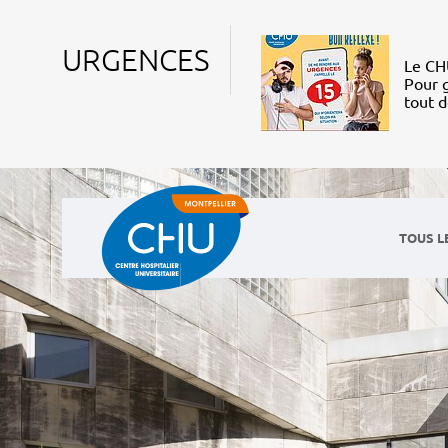
URGENCES
Le CHU
Pour g
tout 
TOUS L