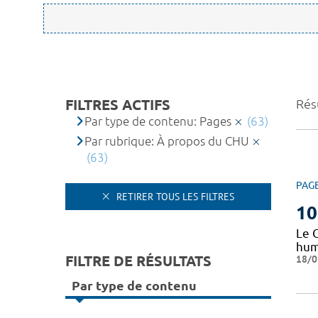
FILTRES ACTIFS
Résu
Par type de contenu: Pages
(63)
Par rubrique: À propos du CHU
(63)
PAG
RETIRER TOUS LES FILTRES
10
Le 
huma
FILTRE DE RÉSULTATS
18/0
Par type de contenu