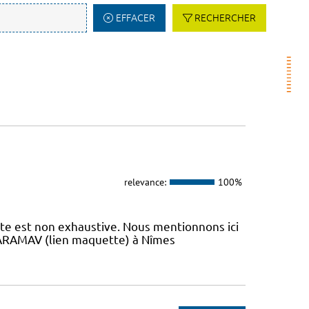
EFFACER
RECHERCHER
relevance:
100%
iste est non exhaustive. Nous mentionnons ici
 L’ARAMAV (lien maquette) à Nîmes