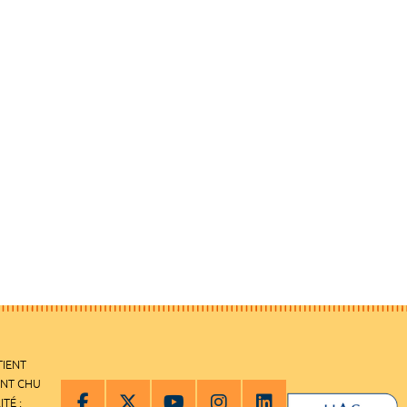
TIENT
ENT CHU
ITÉ :