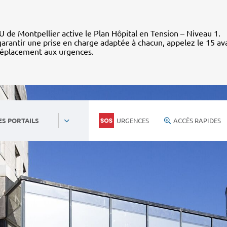
 de Montpellier active le Plan Hôpital en Tension – Niveau 1.
arantir une prise en charge adaptée à chacun, appelez le 15 av
déplacement aux urgences.
URGENCES
ACCÈS RAPIDES
ES PORTAILS