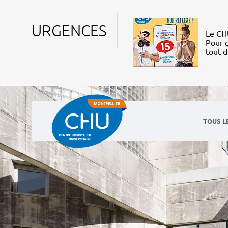
URGENCES
Le CHU
Pour g
tout 
TOUS L