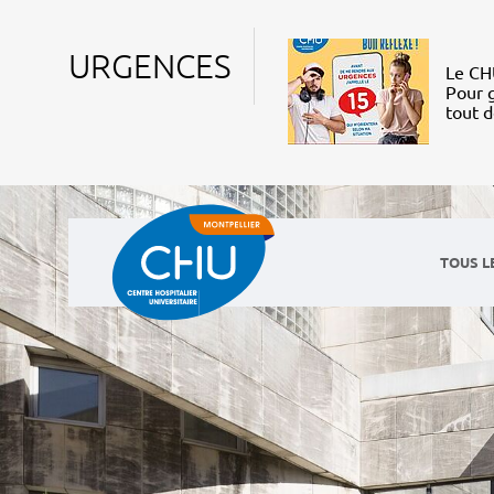
URGENCES
Le CHU
Pour g
tout 
TOUS L