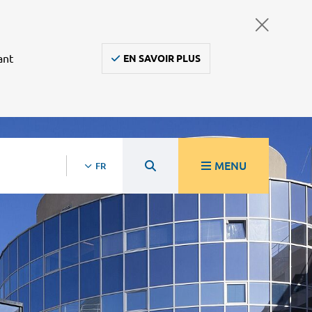
ant
EN SAVOIR PLUS
MENU
FR