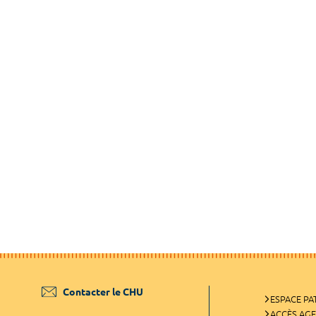
Contacter le CHU
ESPACE PA
ACCÈS AG