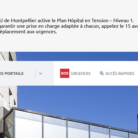
 de Montpellier active le Plan Hôpital en Tension – Niveau 1.
arantir une prise en charge adaptée à chacun, appelez le 15 av
déplacement aux urgences.
URGENCES
ACCÈS RAPIDES
ES PORTAILS