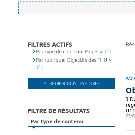
FILTRES ACTIFS
Résu
Par type de contenu: Pages
(1)
Par rubrique: Objectifs des FHU
(1)
PAG
RETIRER TOUS LES FILTRES
Ob
3 D
rég
FILTRE DE RÉSULTATS
U11
22/0
Par type de contenu