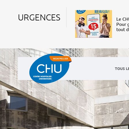
URGENCES
Le CHU
Pour g
tout 
TOUS L