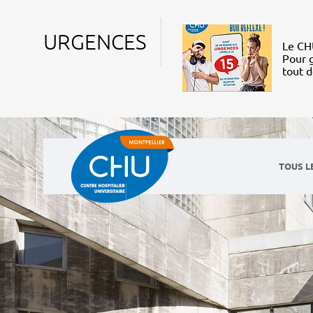
URGENCES
Le CHU
Pour g
tout 
TOUS L