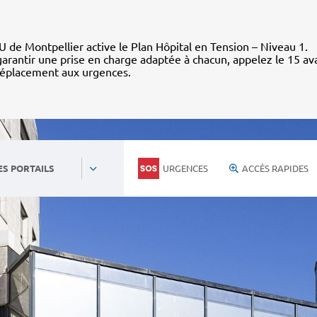
 de Montpellier active le Plan Hôpital en Tension – Niveau 1.
arantir une prise en charge adaptée à chacun, appelez le 15 av
déplacement aux urgences.
URGENCES
ACCÈS RAPIDES
ES PORTAILS