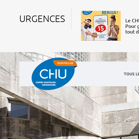
URGENCES
Le CHU
Pour g
tout 
TOUS L