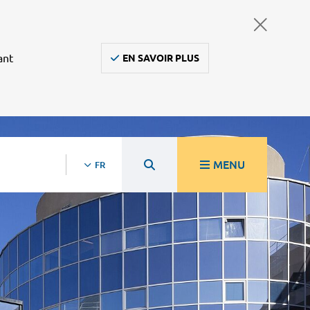
ant
EN SAVOIR PLUS
MENU
FR