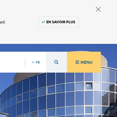
ant
EN SAVOIR PLUS
MENU
FR