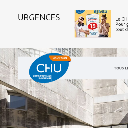
URGENCES
Le CHU
Pour g
tout 
TOUS L