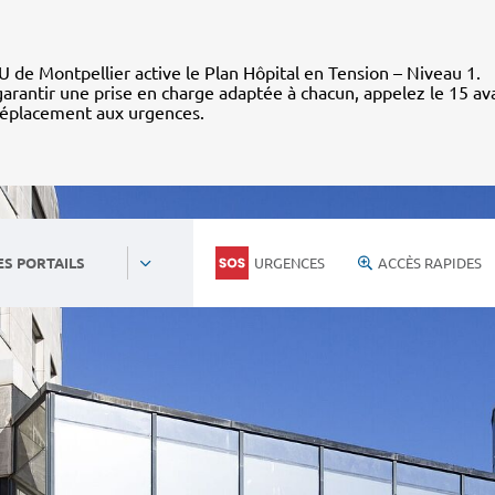
 de Montpellier active le Plan Hôpital en Tension – Niveau 1.
arantir une prise en charge adaptée à chacun, appelez le 15 av
déplacement aux urgences.
URGENCES
ACCÈS RAPIDES
ES PORTAILS