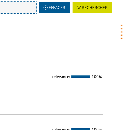
EFFACER
RECHERCHER
relevance:
100%
relevance:
100%