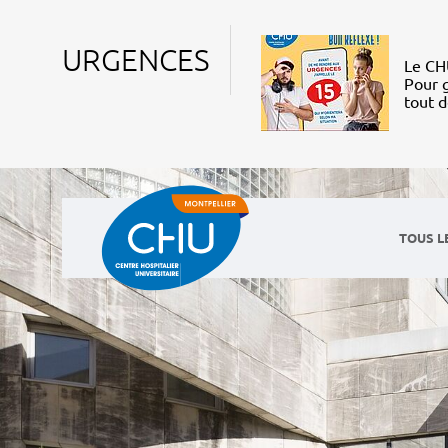
URGENCES
Le CHU
Pour g
tout 
TOUS L