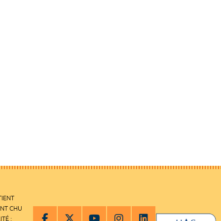
TIENT
ENT CHU
ITÉ :