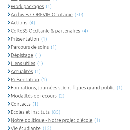
Work packages
(1)
Archives COREVIH Occitanie
(30)
Actions
(4)
CoReSS Occitanie & partenaires
(4)
Présentation
(1)
Parcours de soins
(1)
Dépistage
(1)
Liens utiles
(1)
Actualités
(1)
Présentation
(1)
Formations, journées scientifiques grand public
(1)
Modalités de recours
(2)
Contacts
(1)
Ecoles et instituts
(85)
Notre politique - Notre projet d'école
(1)
Vie étudiante
(15)