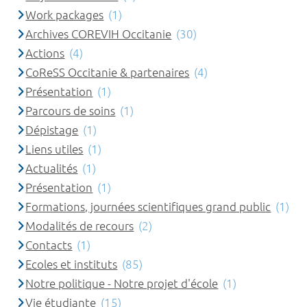
Work packages
(1)
Archives COREVIH Occitanie
(30)
Actions
(4)
CoReSS Occitanie & partenaires
(4)
Présentation
(1)
Parcours de soins
(1)
Dépistage
(1)
Liens utiles
(1)
Actualités
(1)
Présentation
(1)
Formations, journées scientifiques grand public
(1)
Modalités de recours
(2)
Contacts
(1)
Ecoles et instituts
(85)
Notre politique - Notre projet d'école
(1)
Vie étudiante
(15)