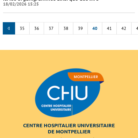
18/02/2026 15:25
35
36
37
38
39
40
41
42
CENTRE HOSPITALIER UNIVERSITAIRE
DE MONTPELLIER