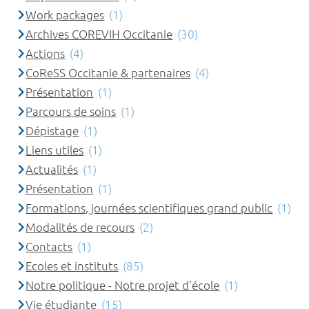
Work packages
(1)
Archives COREVIH Occitanie
(30)
Actions
(4)
CoReSS Occitanie & partenaires
(4)
Présentation
(1)
Parcours de soins
(1)
Dépistage
(1)
Liens utiles
(1)
Actualités
(1)
Présentation
(1)
Formations, journées scientifiques grand public
(1)
Modalités de recours
(2)
Contacts
(1)
Ecoles et instituts
(85)
Notre politique - Notre projet d'école
(1)
Vie étudiante
(15)