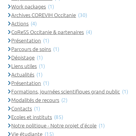
Work packages
(1)
Archives COREVIH Occitanie
(30)
Actions
(4)
CoReSS Occitanie & partenaires
(4)
Présentation
(1)
Parcours de soins
(1)
Dépistage
(1)
Liens utiles
(1)
Actualités
(1)
Présentation
(1)
Formations, journées scientifiques grand public
(1)
Modalités de recours
(2)
Contacts
(1)
Ecoles et instituts
(85)
Notre politique - Notre projet d'école
(1)
Vie étudiante
(15)