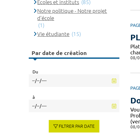
Ecoles et instituts
(85)
Notre politique - Notre projet
d'école
(1)
PAG
Vie étudiante
(15)
P
Pla
cha
Par date de création
08/0
Du
PAG
à
Do
Vou
Pro
(ver
FILTRER PAR DATE
08/0