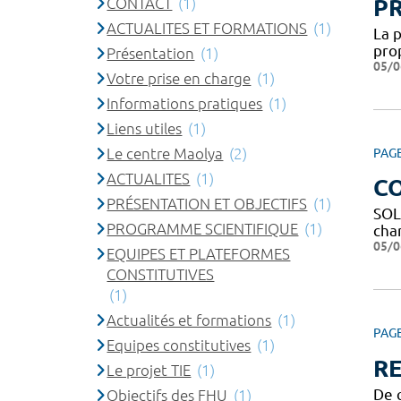
CONTACT
(1)
P
ACTUALITES ET FORMATIONS
(1)
La 
pro
Présentation
(1)
05/0
Votre prise en charge
(1)
Informations pratiques
(1)
Liens utiles
(1)
Le centre Maolya
(2)
PAG
ACTUALITES
(1)
C
PRÉSENTATION ET OBJECTIFS
(1)
SOL
PROGRAMME SCIENTIFIQUE
(1)
char
05/0
EQUIPES ET PLATEFORMES
CONSTITUTIVES
(1)
Actualités et formations
(1)
PAG
Equipes constitutives
(1)
R
Le projet TIE
(1)
De q
Objectifs des FHU
(1)