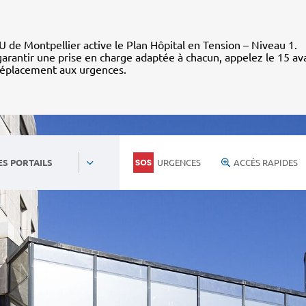
 de Montpellier active le Plan Hôpital en Tension – Niveau 1.
arantir une prise en charge adaptée à chacun, appelez le 15 av
déplacement aux urgences.
URGENCES
ACCÈS RAPIDES
ES PORTAILS