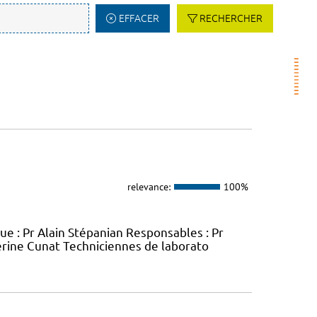
EFFACER
RECHERCHER
relevance:
100%
e : Pr Alain Stépanian Responsables : Pr
éverine Cunat Techniciennes de laborato