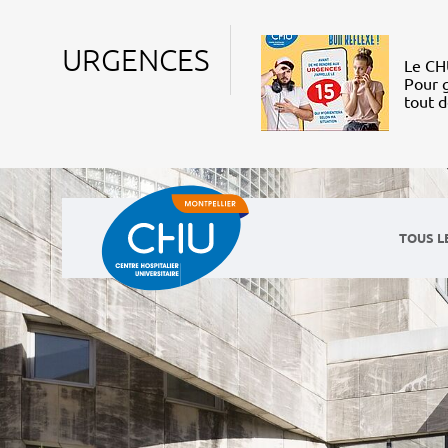
URGENCES
Le CHU
Pour g
tout 
TOUS L