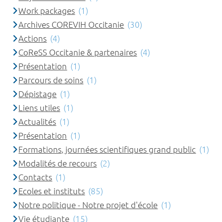
Work packages
(1)
Archives COREVIH Occitanie
(30)
Actions
(4)
CoReSS Occitanie & partenaires
(4)
Présentation
(1)
Parcours de soins
(1)
Dépistage
(1)
Liens utiles
(1)
Actualités
(1)
Présentation
(1)
Formations, journées scientifiques grand public
(1)
Modalités de recours
(2)
Contacts
(1)
Ecoles et instituts
(85)
Notre politique - Notre projet d'école
(1)
Vie étudiante
(15)